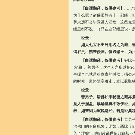
【白话翻译，仅供参考】
……
为什么呢？诸佛虽然有十一部经，
尊永远不会毕竟进入涅盘（
这些究
经里都不说，（
只在这部经里说
）所
经云：
如人七宝不出外用名之为藏。善
谓谷贵。贼来侵国。值遇恶王。为
【白话翻译，仅供参考】
好比
为‘藏’。善男子，这个人之所以把
事呢？也就是粮食贵的时候，强盗
的时候，道路阻塞难走，难以获取
经云：
善男子。诸佛如来秘密之藏亦复如
竟入于涅盘。读诵世典不敬佛经。
养。如来则为演说是经。若是经典
【白话翻译，仅供参考】
善男
治佛门的不良现象，比如：恶比丘们
入了涅槃’，他们读诵世俗典籍却不