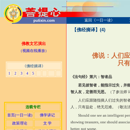
返回《一日一读》
putixin.com
【佛经摘译】(4)
佛教文艺演出
（视频在线播放）
佛说：人们
只
《佛经摘译》
1
2
3
4
5
《法句经》第六：智者品
若见彼智者，能指示过失，并
智人友，定善而无恶。
（
了参法师 
人们应跟随指摘人们过失的智
连载专栏
人，只有益处，绝无厄难。（
敬法法
首页(一日一读)
佛学讲记
Should one see an intelligent per
showing treasures, one should associa
政策理论
文 学
better, not worse.