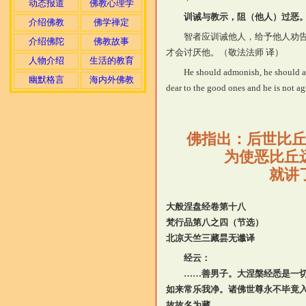
动态报道
佛教心理学
训诫与教示，阻（他人）过恶
介绍佛教
佛学禅定
智者应训诫他人，给予他人劝
介绍佛陀
佛教故事
才会讨厌他。（敬法法师 译）
人物介绍
生活的教育
He should admonish, he should ad
幽默格言
海内外佛教
dear to the good ones and he is not ag
佛指出：后世比
为使恶比丘
就讲
大般涅
盘
经卷第十八
梵行品第八之四（节选）
北凉天竺三藏昙无谶译
经云：
……善男子。大涅槃经悉是一切
如来常乐我净。诸佛世尊永不毕竟
故故名为藏。