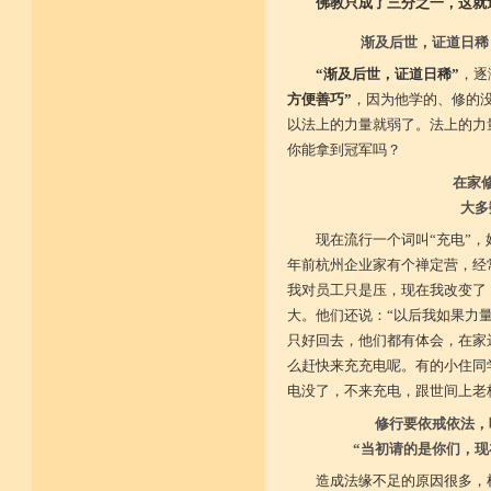
佛教只成了三分之一，这就造
渐及后世，证道日稀
“渐及后世，证道日稀”
，逐
方便善巧”
，因为他学的、修的
以法上的力量就弱了。法上的力
你能拿到冠军吗？
在家
大多
现在流行一个词叫“充电”
年前杭州企业家有个禅定营，经
我对员工只是压，现在我改变了
大。他们还说：“以后我如果力
只好回去，他们都有体会，在家
么赶快来充充电呢。有的小住同
电没了，不来充电，跟世间上老
修行要依戒依法，
“当初请的是你们，现
造成法缘不足的原因很多，