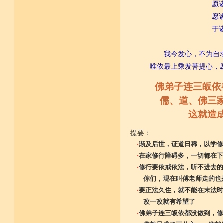
愿
愿诸众
于诸众
我今发心，不为自
唯依最上乘发菩提心，
佛弟子连三皈依
儒、道、佛三
这就造
提要：
·
渐及后世，证道日稀，以学修
·
在家修行障碍多，一切都在下
·
修行要依戒依法，听不进去的
你们，现在叫傅老师走的也是
·
要正法久住，就不能在末法时
改一改就有希望了
·
佛弟子连三皈依都没做到，修