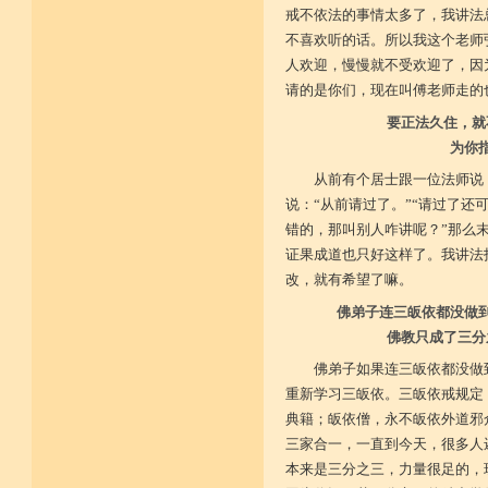
戒不依法的事情太多了，我讲法
不喜欢听的话。所以我这个老师
人欢迎，慢慢就不受欢迎了，因
请的是你们，现在叫傅老师走的
要正法久住，就
为你
从前有个居士跟一位法师说
说：“从前请过了。”“请过了还
错的，那叫别人咋讲呢？”那么
证果成道也只好这样了。我讲法
改，就有希望了嘛。
佛弟子连三皈依都没做
佛教只成了三分
佛弟子如果连三皈依都没做
重新学习三皈依。三皈依戒规定
典籍；皈依僧，永不皈依外道邪
三家合一，一直到今天，很多人
本来是三分之三，力量很足的，