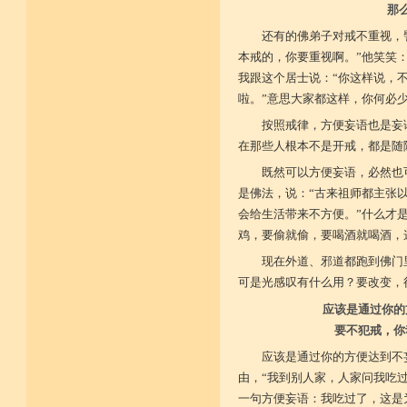
那
还有的佛弟子对戒不重视，
本戒的，你要重视啊。”他笑笑
我跟这个居士说：“你这样说，
啦。”意思大家都这样，你何必
按照戒律，方便妄语也是妄
在那些人根本不是开戒，都是随
既然可以方便妄语，必然也
是佛法，说：“古来祖师都主张
会给生活带来不方便。”什么才
鸡，要偷就偷，要喝酒就喝酒，这
现在外道、邪道都跑到佛门
可是光感叹有什么用？要改变，
应该是通过你的
要不犯戒，你
应该是通过你的方便达到不
由，“我到别人家，人家问我吃
一句方便妄语：我吃过了，这是