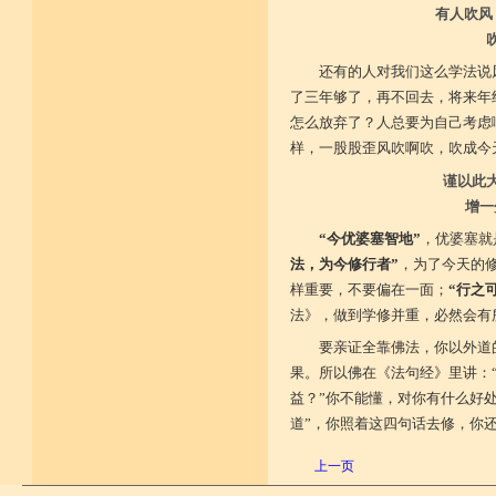
有人吹风
还有的人对我们这么学法说
了三年够了，再不回去，将来年
怎么放弃了？人总要为自己考虑
样，一股股歪风吹啊吹，吹成今
谨以此
增一
“今优婆塞智地”
，优婆塞就
法，为今修行者”
，为了今天的
样重要，不要偏在一面；
“行之
法》，做到学修并重，必然会有
要亲证全靠佛法，你以外道
果。所以佛在《法句经》里讲：
益？”你不能懂，对你有什么好处
道”，你照着这四句话去修，你
上一页