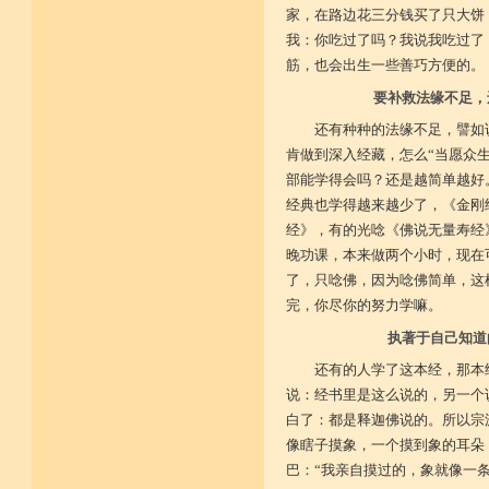
家，在路边花三分钱买了只大饼
我：你吃过了吗？我说我吃过了
筋，也会出生一些善巧方便的。
要补救法缘不足，
还有种种的法缘不足，譬如
肯做到深入经藏，怎么“当愿众
部能学得会吗？还是越简单越好
经典也学得越来越少了，《金刚
经》，有的光唸《佛说无量寿经
晚功课，本来做两个小时，现在
了，只唸佛，因为唸佛简单，这
完，你尽你的努力学嘛。
执著于自己知道
还有的人学了这本经，那本
说：经书里是这么说的，另一个
白了：都是释迦佛说的。所以宗
像瞎子摸象，一个摸到象的耳朵
巴：“我亲自摸过的，象就像一条