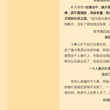
有烦恼必有
昨天讲到
“在佛法中，搞片
佛，因不圆满故，有缺有漏，皆
灭流转生死之因。”
这句是出离
恼断尽，没有了因也就没有果，
忙于自己出
就
小乘人忙于自己出离生死，
忽了修大乘度众生的功德。即使
都用在个人修行上，可能还会因
再去弘法度众生了，也就无法圆
一个人整天忙
连自
有些人就偏向于小乘，菩提
的修行成就也变得不全面了。一
有时间，更谈不上培养人才了，
好诵