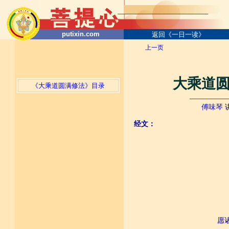
putixin.com
返回《一日一读》
上一页
大乘道圆
《大乘道圆满修法》目录
────────
傅味琴
经文：
愿