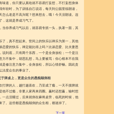
有味道，你只要认真唸就不容易打妄想，不打妄想身体
我年轻时，为了训练自己说话，每天到公园里练朗读，
天怎么老是不高兴呢？想来想去，哦！今天没朗读。连
了，这就是养成习气了。
，当你养成习气以后，就容易专抓一头，执著一面，其
乐了，真不想起来。世间上的快乐以禅乐为第一，其他
谈恋爱的快乐，禅定能比得上吗？比谈恋爱、比夫妻恩
，说到底，只有两个东西，一个是全身放松；一个是注
意力不集中，胡思乱想，马上要被骂：你心根本不在我
就是修注意力集中，全身放松，所以心情舒畅。因此贪
弘法度众生的事业了。
死于牌桌上，更是众生的愚痴颠倒相
欢打牌的人，越打越喜欢，乃至成了瘾，一天不摸牌就
是他不过瘾，非要人家再来四圈。赢时还想赢，输时想
，一点没睡过，后来就倒在麻将桌旁，临死的时候，他
来了。这些都是愚痴颠倒的众生相，都迷掉了。
下一页