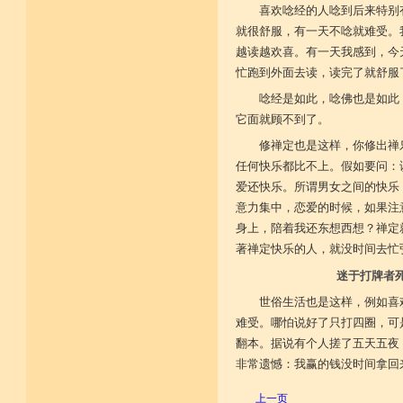
喜欢唸经的人唸到后来特别
就很舒服，有一天不唸就难受。
越读越欢喜。有一天我感到，今
忙跑到外面去读，读完了就舒服
唸经是如此，唸佛也是如此
它面就顾不到了。
修禅定也是这样，你修出禅
任何快乐都比不上。假如要问：
爱还快乐。所谓男女之间的快乐
意力集中，恋爱的时候，如果注
身上，陪着我还东想西想？禅定
著禅定快乐的人，就没时间去忙
迷于打牌者
世俗生活也是这样，例如喜
难受。哪怕说好了只打四圈，可
翻本。据说有个人搓了五天五夜
非常遗憾：我赢的钱没时间拿回
上一页