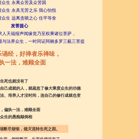
诸众生 永离众苦及众苦因
生 永具无苦之乐 我心怡悦
生 远离贪嗔之心 住平等舍
发菩提心
求人天福报声闻缘觉乃至权乘诸位菩萨，
愿与法界众生，一时同证阿耨多罗三藐三菩提
乐诵经，好禅者乐禅味，
执一法，难顾全面
生死也就没有了
自己成就的人，就疏忽了修大乘度众生的功德
法、培养人才没时间，连自己的修行成就也变
，偏执一法，难顾全面
众生的愚痴颠倒相
须断尽烦恼，熄灭流转生死之因。