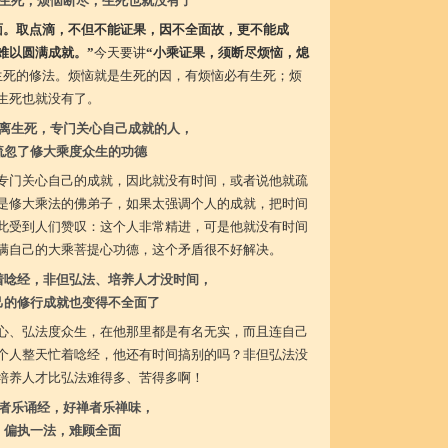
生死，烦恼断尽，生死也就没有了
面。取点滴，不但不能证果，因不全面故，更不能成
难以圆满成就。”
今天要讲
“小乘证果，须断尽烦恼，熄
生死的修法。烦恼就是生死的因，有烦恼必有生死；烦
生死也就没有了。
离生死，专门关心自己成就的人，
疏忽了修大乘度众生的功德
专门关心自己的成就，因此就没有时间，或者说他就疏
是修大乘法的佛弟子，如果太强调个人的成就，把时间
此受到人们赞叹：这个人非常精进，可是他就没有时间
满自己的大乘菩提心功德，这个矛盾很不好解决。
着唸经，非但弘法、培养人才没时间，
己的修行成就也变得不全面了
心、弘法度众生，在他那里都是有名无实，而且连自己
个人整天忙着唸经，他还有时间搞别的吗？非但弘法没
培养人才比弘法难得多、苦得多啊！
者乐诵经，好禅者乐禅味，
偏执一法，难顾全面