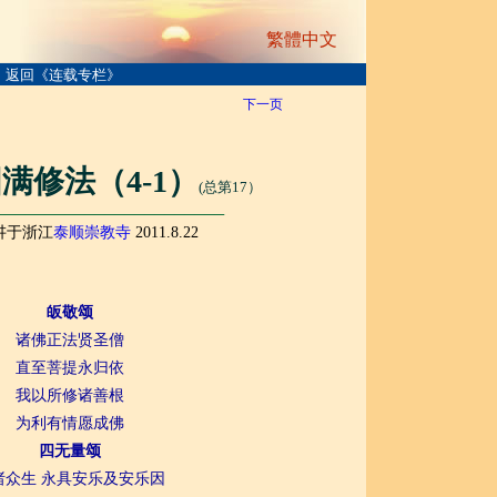
繁體中文
返回《连载专栏》
下一页
满修法（4-1）
(总第17）
───────────────────────
讲于浙江
泰顺崇教寺
2011.8.22
皈敬颂
诸佛正法贤圣僧
直至菩提永归依
我以所修诸善根
为利有情愿成佛
四无量颂
诸众生 永具安乐及安乐因