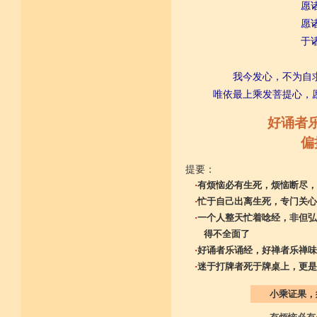
愿
愿诸众
于诸众
我今发心，不为自
唯依最上乘发菩提心，
好诵者
偏
提要：
·
有烦恼必有生死，烦恼断尽，
·
忙于自己出离生死，专门关心
·
一个人整天忙着唸经，非但弘
得不全面了
·
好诵者乐诵经，好禅者乐禅味
·
迷于打牌者死于牌桌上，更是
小乘证果，