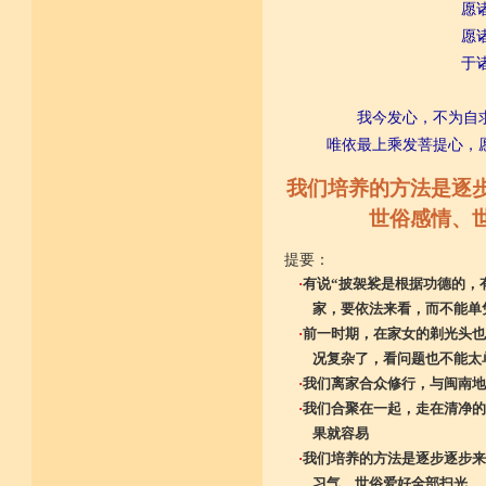
愿
愿诸众
于诸众
我今发心，不为自
唯依最上乘发菩提心，
我们培养的方法是逐
世俗感情、
提要：
·
有说“披袈裟是根据功德的，
家，要依法来看，而不能单
·
前一时期，在家女的剃光头也
况复杂了，看问题也不能太
·
我们离家合众修行，与闽南地
·
我们合聚在一起，走在清净的
果就容易
·
我们培养的方法是逐步逐步来
习气、世俗爱好全部扫光