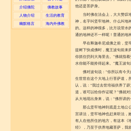
他还是菩萨身。
介绍佛陀
佛教故事
当时佛在法会上，大大赞叹
人物介绍
生活的教育
神，名字叫坚牢地神。什么叫地
幽默格言
海内外佛教
的。这样的神很多，比方说管水
通的地神还不一样呢！普通的地
早在释迦牟尼成佛之前，坚
提树下快成佛时，魔王波旬前来
你抓住扔到大海里去。”佛就指着
水你能不能拎得起来。”魔王波
佛对波旬说：“你所以有今
生世世在这个大地上行菩萨道，
认，说：“我过去世培福供养了
道，谁可以给你作证呢？”佛就对
从大地现出身来，说：“佛所讲的
那么坚牢地神到底是土地公
宫讲法，坚牢地神也赶来听法，
有人在他所住的地方，有这本《
经》，乃至于供养地藏菩萨，我