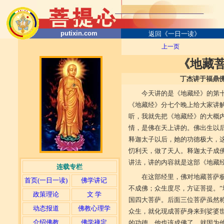
putixin.com
返回《一日一读》
上一页
《地藏
丁杰讲于福鼎佛协文教部新大
今天讲的是《地藏经》的第
《地藏经》分七个晚上给大家讲
听，我就先把《地藏经》的大概
情，是佛在天上讲的。佛出生以
释迦太子以后，她的功德极大，
忉利天，做了天人。释迦太子成
讲法，讲的内容就是这部《地藏
连载专栏
在这部经里，佛对地藏菩萨
首页(一日一读)
佛学讲记
不成佛；众生度尽，方证菩提。
政策理论
文 学
国四大菩萨。后面三位菩萨虽然
动态报道
佛教心理学
众生，就化现成菩萨身来到娑婆
介绍佛教
佛学禅定
的功德，他也该成佛了。就因为