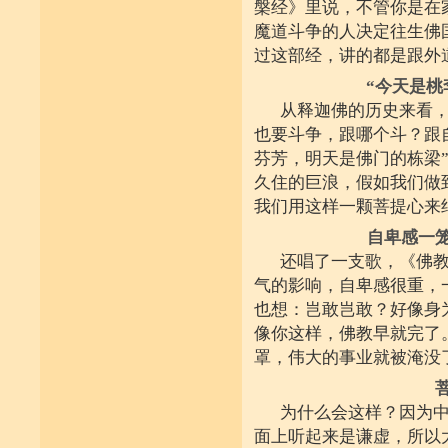
槃经》里说，不管你是在
魔道斗争的人决定往生佛
过这部经，讲的都是跟外
“今天是桃
从释迦佛的历史来看
也要斗争，跟哪个斗？跟
芬芳，明天是佛门的栋梁
久住的巨浪，假如我们做
我们用这样一颗菩提心来
自卑感一
还唱了一支歌，《佛
气的影响，自卑感很重，
也想：岂敢岂敢？好像身
像你这样，佛教早就完了
罩，伟大的事业就被淹没
为什么会这样？因为
面上听起来是谦虚，所以