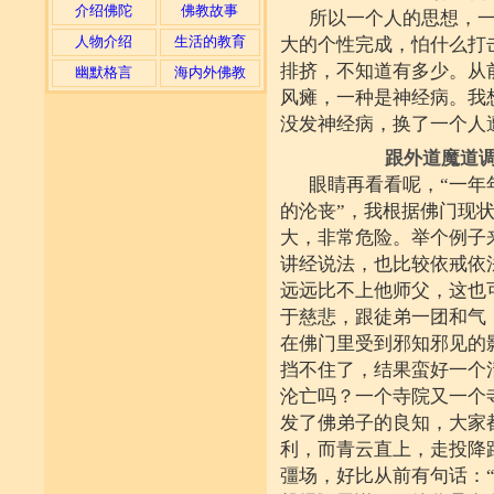
介绍佛陀
佛教故事
所以一个人的思想，
人物介绍
生活的教育
大的个性完成，怕什么打
排挤，不知道有多少。从
幽默格言
海内外佛教
风瘫，一种是神经病。我
没发神经病，换了一个人
跟外道魔道调
眼睛再看看呢，“一年
的沦丧”，我根据佛门现状
大，非常危险。举个例子
讲经说法，也比较依戒依
远远比不上他师父，这也
于慈悲，跟徒弟一团和气
在佛门里受到邪知邪见的
挡不住了，结果蛮好一个
沦亡吗？一个寺院又一个
发了佛弟子的良知，大家
利，而青云直上，走投降
彊场，好比从前有句话：