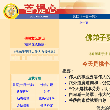
putixin.com
返回《一日一读》
上一页
佛弟子要
佛教文艺演出
──
──
──
（视频在线播放）
《佛弟子要以大雄大力报佛恩》
傅味琴讲于
清凉
1
2
3
今天是桃李
提要：
伟大的事业要靠伟大
■
连载专栏
跟外道魔道调和，促使
■
首页(一日一读)
佛学讲记
“今天是桃李芬芳，明
■
政策理论
文 学
自卑感一笼罩，伟大
■
动态报道
佛教心理学
菩萨的素质就要自尊
■
介绍佛教
佛学禅定
伟大的