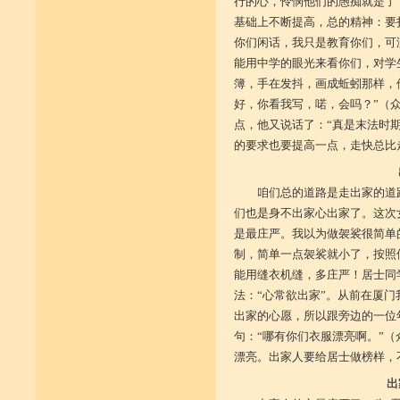
行的心，怜悯他们的愚痴就是了
基础上不断提高，总的精神：要
你们闲话，我只是教育你们，可
能用中学的眼光来看你们，对学
簿，手在发抖，画成蚯蚓那样，
好，你看我写，喏，会吗？”（
点，他又说话了：“真是末法时
的要求也要提高一点，走快总比
咱们总的道路是走出家的道
们也是身不出家心出家了。这次
是最庄严。我以为做袈裟很简单
制，简单一点袈裟就小了，按照
能用缝衣机缝，多庄严！居士同
法：“心常欲出家”。从前在厦
出家的心愿，所以跟旁边的一位
句：“哪有你们衣服漂亮啊。”（
漂亮。出家人要给居士做榜样，
出