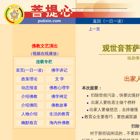
putixin.com
返回《一日一读》
上一页
佛教文艺演出
观世音菩萨
（视频在线播放）
──────────────
福鼎佛协文
连载专栏
首页(一日一读)
佛学讲记
出家
政策理论
文 学
动态报道
佛教心理学
本次提要：
扫除世俗污染，快要比慢好
介绍佛教
佛学禅定
■
出家人要给居士做个榜样
■
介绍佛陀
佛教故事
出家人要修慈悲，去掉傲慢
■
人物介绍
生活的教育
教育众生要善巧，要慈威双摄
■
幽默格言
海内外佛教
扫除
对于那些说闲话的，不要跟