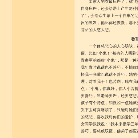
出家人的衣最庄严了，称“
自身庄严，还会给居士产生两种
了”，会给众生蒙上一个自卑的
反的激发，他比你还傲慢，那不
菩萨的大慈大悲。
教
一个修慈悲心的人心肠软，
便。比如“小鬼！”被有的人听
青参军的都称“小鬼”，那是一
我年青时说话也不善巧，不怕你
怪我一张嘴巴说话不善巧，她的
理，对着我干！也苦啊，现在我
点：“小鬼，你真好，你人小菩
要善巧，当老师要严，还要慈悲
孩子有个特点，稍微凶一点她就
哭下去可真麻烦了，只能对她们
的慈悲，喜欢我对你们的爱护，
女同学跟我说：“我本来报学三
善巧，要慈威双摄，佛弟子都应