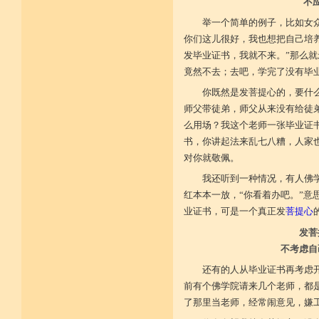
不
施戒忍进次第兴 戒度性戒十善体
举一个简单的例子，比如女
静虑缘缺得复失 双运般若但言论
自行不能全六度 别余善法多苦集
你们这儿很好，我也想把自己培
临阵无兵工无器 饶益有情何所依
发毕业证书，我就不来。”那么
持声闻律舍劣心 摄善悲怀饶益行
具足律仪戒因缘 此中分别十一支
竟然不去；去吧，学完了没有毕
菩萨如如善串习 利生无障佛加许
不顾过去诸欲境 厌弃在家荆刺林
你既然是发菩提心的，要什
轮王宝位如草秽 不乐未来诸欲境
师父带徒弟，师父从来没有给徒
天魔王宫虎豹穴 意乐清净无依住
么用场？我这个老师一张毕业证
不乐现在诸欲境 国王长者利养尊
反吐不食不尝味 在家对境舍贪着
书，你讲起法来乱七八糟，人家
出家永弃不少遗 四者身心乐远离
对你就敬佩。
依止律仪喜足生 独处静居堪寂味
行想慎观颠倒境 五者言思习清净
我还听到一种情况，有人佛
虽处杂众不染纷 偶一失调能速知
深见过患猛利悔 六者自尊不轻蔑
红本本一放，“你看着办吧。”意
自许凡夫下劣辈 闻诸菩萨难行事
业证书，可是一个真正发
菩提心
猛勇勤修令渐能 七者调柔观己过
不伺他非不放任 悲心补救无损恼
发菩
令彼舍恶发菩提 八者堪忍他方害
不考虑自
骂辱捶打刀杖侵 正观安忍远八风
渐能三门获清净 九者诸行不放逸
还有的人从毕业证书再考虑开
过去违犯如法悔 未来应理谛思行
现在刻刻正念知 如律行住猛心誓
前有个佛学院请来几个老师，都
不生毁犯善依止 十者进行依轨则
了那里当老师，经常闹意见，嫌
不为名闻扬自善 不行覆藏勇露罪
少欲少求无忧恼 知足常满用节省