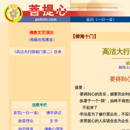
putixin.com
返回《一日一读》
佛教文艺演出
【律海十门】
（视频在线播放）
高洁大行因
《高洁大行因相门第二》目录
─────
成
能海上
要得到
提要：
·
要得到心的安乐，就要完全利
·
执著于一个“我”，始终不肯
连载专栏
不起来了
首页(一日一读)
佛学讲记
·
学法是为了修行度众生，不应
·
发菩提心的人应该念念为众生
政策理论
文 学
动态报道
佛教心理学