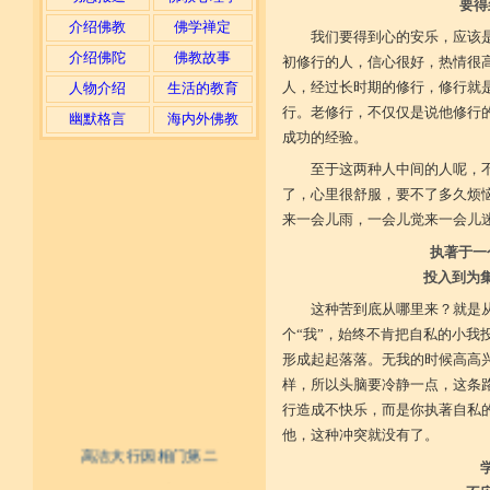
要得
介绍佛教
佛学禅定
我们要得到心的安乐，应该
介绍佛陀
佛教故事
初修行的人，信心很好，热情很
人，经过长时期的修行，修行就
人物介绍
生活的教育
行。老修行，不仅仅是说他修行
幽默格言
海内外佛教
成功的经验。
至于这两种人中间的人呢，
了，心里很舒服，要不了多久烦
来一会儿雨，一会儿觉来一会儿
执著于一
投入到为
这种苦到底从哪里来？就是从
个“我”，始终不肯把自私的小我
形成起起落落。无我的时候高高
样，所以头脑要冷静一点，这条
行造成不快乐，而是你执著自私
他，这种冲突就没有了。
高洁大行因相门第二
不具精严律仪戒 摄善无成他方惧