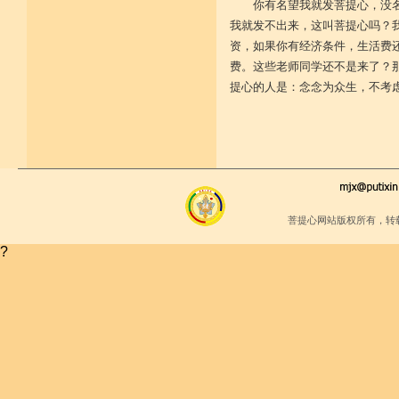
你有名望我就发菩提心，没
堪忍寒热饥渴苦 求谋不遂无尤怨
我就发不出来，这叫菩提心吗？
诸根调柔动履和 安静不掉不随境
威仪闲雅无急躁 如理治心跏趺定
资，如果你有经济条件，生活费
十一净命善护防 远离矫诈五邪命
费。这些老师同学还不是来了？
能少防护不满足 语言作意清净藏
自行严恪不轻恕 善引徒众净戒入
提心的人是：念念为众生，不考虑
大小违犯无覆藏 轨则净命善安住
菩提心网站版权所有，转
?