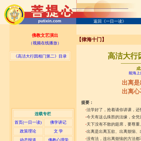
putixin.com
返回《一日一读》
佛教文艺演出
【律海十门】
（视频在线播放）
高洁大行因
《高洁大行因相门第二》目录
─────
成
能海上
出离是
出离心
提要：
·
法学好了，抢着请你讲课，还
连载专栏
·
今天有这么殊胜的法缘，全凭
首页(一日一读)
佛学讲记
·
天下没有不散的筵席，要尊重
政策理论
文 学
·
出离是出离五欲、出离烦恼、
·
没有法，连出离烦恼的方法都
动态报道
佛教心理学