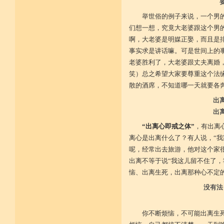
施戒忍进次第兴 戒度性戒十善体
静虑缘缺得复失 双运般若但言论
举世俗的例子来说，一个男
自行不能全六度 别余善法多苦集
们想一想，究竟大老婆跟这个男
临阵无兵工无器 饶益有情何所依
持声闻律舍劣心 摄善悲怀饶益行
啊，大老婆是明媒正娶，而且是
具足律仪戒因缘 此中分别十一支
事实求是讲话嘛。可是世间上的
菩萨如如善串习 利生无障佛加许
老婆胜利了，大老婆跟丈夫离婚
不顾过去诸欲境 厌弃在家荆刺林
轮王宝位如草秽 不乐未来诸欲境
笑）总之希望大家要尊重这个法
天魔王宫虎豹穴 意乐清净无依住
散的酒席，不知道哪一天就要各
不乐现在诸欲境 国王长者利养尊
反吐不食不尝味 在家对境舍贪着
出
出家永弃不少遗 四者身心乐远离
依止律仪喜足生 独处静居堪寂味
出
行想慎观颠倒境 五者言思习清净
“出离心即戒之体”
，有出离
虽处杂众不染纷 偶一失调能速知
深见过患猛利悔 六者自尊不轻蔑
离心是出离什么了？有人说，“
自许凡夫下劣辈 闻诸菩萨难行事
呢，经常出去旅游，他对这个家
猛勇勤修令渐能 七者调柔观己过
不伺他非不放任 悲心补救无损恼
出离不等于说“我这儿留不住了，
令彼舍恶发菩提 八者堪忍他方害
恼、出离生死，出离那种心不定
骂辱捶打刀杖侵 正观安忍远八风
渐能三门获清净 九者诸行不放逸
没有法
过去违犯如法悔 未来应理谛思行
现在刻刻正念知 如律行住猛心誓
不生毁犯善依止 十者进行依轨则
你不断烦恼，不可能出离生
不为名闻扬自善 不行覆藏勇露罪
少欲少求无忧恼 知足常满用节省