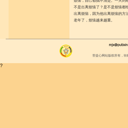
烦恼，自己都搞不清楚。一天到
堪忍寒热饥渴苦 求谋不遂无尤怨
不是出离烦恼了？是不是烦恼都
诸根调柔动履和 安静不掉不随境
威仪闲雅无急躁 如理治心跏趺定
出离烦恼，因为他出离烦恼的方
十一净命善护防 远离矫诈五邪命
老年了，烦恼越来越重。
能少防护不满足 语言作意清净藏
自行严恪不轻恕 善引徒众净戒入
大小违犯无覆藏 轨则净命善安住
菩提心网站版权所有，转
?