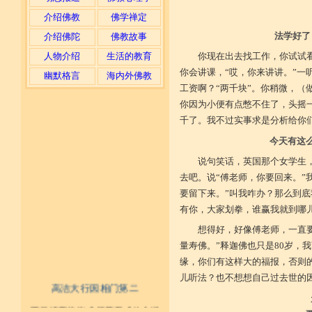
介绍佛教
佛学禅定
法学好了
介绍佛陀
佛教故事
人物介绍
生活的教育
你现在出去找工作，你试试
你会讲课，“哎，你来讲讲。”一
幽默格言
海内外佛教
工资啊？“两千块”。你稍微，（做
你因为小便有点憋不住了，头摇一
千了。我不过实事求是分析给你
今天有这
说句笑话，英国那个女学生
去吧。说“傅老师，你要回来。”
要留下来。”叫我咋办？那么到
有你，大家划拳，谁赢我就到哪
想得好，好像傅老师，一直
量寿佛。”释迦佛也只是80岁，
缘，你们有这样大的福报，否则
儿听法？也不想想自己过去世的
高洁大行因相门第二
不具精严律仪戒 摄善无成他方惧