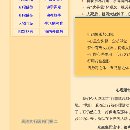
喜欢东跑西跑，东看看西
介绍佛教
佛学禅定
有“这是我”的观念，就必
人死后，粗四大烧掉了，
介绍佛陀
佛教故事
人物介绍
生活的教育
幽默格言
海内外佛教
行想慎观颠倒境
~心里念头起，念起即觉
梦中有男女境界，初修人
~行即心理作用，心行之
行即行住坐卧
四乃定之体，五乃慧之体
心理活
我们今天继续讲“行想慎观颠
境。”我们一直在进行着心理活
了，它仍然在生，好像走路那样
步又迈出去，所以在不停的活动
高洁大行因相门第二
众生生死流转，都