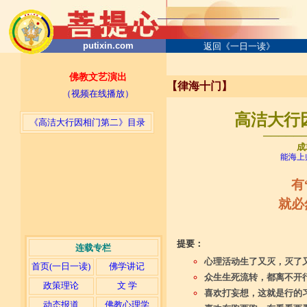
putixin.com
返回《一日一读》
佛教文艺演出
【律海十门】
（视频在线播放）
高洁大行因
《高洁大行因相门第二》目录
─────
成
能海上
有
就必
提要：
连载专栏
心理活动生了又灭，灭了
首页(一日一读)
佛学讲记
众生生死流转，都离不开
政策理论
文 学
喜欢打妄想，这就是行的
动态报道
佛教心理学