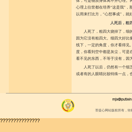
少欲少求无忧恼 知足常满用节省
体，可是物质身体离不开心理。
堪忍寒热饥渴苦 求谋不遂无尤怨
心理上往世都在培养“这是我”，
诸根调柔动履和 安静不掉不随境
以用来打比方，“心想事成”，就
威仪闲雅无急躁 如理治心跏趺定
十一净命善护防 远离矫诈五邪命
人死后，粗
能少防护不满足 语言作意清净藏
自行严恪不轻恕 善引徒众净戒入
人死了，粗四大烧掉了，细
大小违犯无覆藏 轨则净命善安住
因为它没有粗四大。细四大好比
线下，一定的角度，你才看得见
度，你看到空中都是灰尘，可是
看不见的东西，不等于没有，因
人死了以后，仍然有一个细
或者有的人眼睛比较特殊一点，
菩提心网站版权所有，转
???????????????