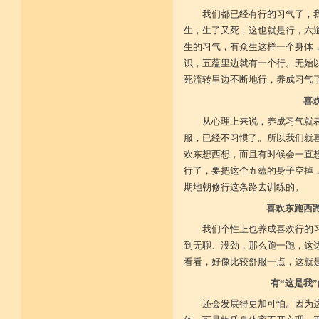
不具精严律仪戒 摄善无成他方惧
施戒忍进次第兴 戒度性戒十善体
我们都已经有行的习气了，
静虑缘缺得复失 双运般若但言论
生，生了又死，这也就是行，六
自行不能全六度 别余善法多苦集
临阵无兵工无器 饶益有情何所依
生的习气，有众生这样一个身体
持声闻律舍劣心 摄善悲怀饶益行
识，五蕴里边就有一个行。无始
具足律仪戒因缘 此中分别十一支
死流转里边不断地行，养成习气
菩萨如如善串习 利生无障佛加许
不顾过去诸欲境 厌弃在家荆刺林
喜
轮王宝位如草秽 不乐未来诸欲境
天魔王宫虎豹穴 意乐清净无依住
从心理上来说，养成习气就
不乐现在诸欲境 国王长者利养尊
反吐不食不尝味 在家对境舍贪着
服，已经不习惯了。所以我们就
出家永弃不少遗 四者身心乐远离
欢东想西想，而且有时候会一直
依止律仪喜足生 独处静居堪寂味
行了，要把这个五蕴的身子空掉
行想慎观颠倒境 五者言思习清净
虽处杂众不染纷 偶一失调能速知
期地朝修行这条路去训练的。
深见过患猛利悔 六者自尊不轻蔑
自许凡夫下劣辈 闻诸菩萨难行事
喜欢东跑西
猛勇勤修令渐能 七者调柔观己过
不伺他非不放任 悲心补救无损恼
我们个性上也养成喜欢行的
令彼舍恶发菩提 八者堪忍他方害
到无聊、没劲，那么跑一跑，这
骂辱捶打刀杖侵 正观安忍远八风
看看，好像比较舒服一点，这就
渐能三门获清净 九者诸行不放逸
过去违犯如法悔 未来应理谛思行
有“这是我
现在刻刻正念知 如律行住猛心誓
不生毁犯善依止 十者进行依轨则
还会发展得更加可怕。因为
不为名闻扬自善 不行覆藏勇露罪