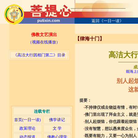
putixin.com
返回《一日一读》
佛教文艺演出
【律海十门】
（视频在线播放）
高洁大行因
《高洁大行因相门第二》目录
─────
成
能海上
别人起
这
提要：
·
不持律仪戒去饶益有情，有时
连载专栏
·
佛门里出现了拜金主义，就是
首页(一日一读)
佛学讲记
·
别人起烦恼，你也跟着起烦恼
政策理论
文 学
·
没有智慧，想以愚来度众生，
·
既要有能力，又要一心为别人
动态报道
佛教心理学