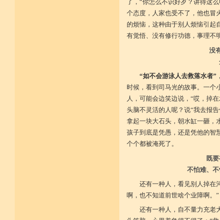
不具精严律仪戒 摄善无成他方惧
了，“你怎么不识好歹？讲得这么
施戒忍进次第兴 戒度性戒十善体
个态度，人家也受不了，他也冒
静虑缘缺得复失 双运般若但言论
自行不能全六度 别余善法多苦集
的烦恼，这种由于别人烦恼引起
临阵无兵工无器 饶益有情何所依
有觉悟、没有修行功德，事理不
持声闻律舍劣心 摄善悲怀饶益行
具足律仪戒因缘 此中分别十一支
没
菩萨如如善串习 利生无障佛加许
不顾过去诸欲境 厌弃在家荆刺林
轮王宝位如草秽 不乐未来诸欲境
“如不会游泳人去救落水者”
天魔王宫虎豹穴 意乐清净无依住
不乐现在诸欲境 国王长者利养尊
时候，看到司马光的故事。一个
反吐不食不尝味 在家对境舍贪着
人，可能会边笑边说，“哎，掉在
出家永弃不少遗 四者身心乐远离
头脑不灵活的人呢？说“我去报告
依止律仪喜足生 独处静居堪寂味
行想慎观颠倒境 五者言思习清净
拿起一块大石头，朝水缸一砸，
虽处杂众不染纷 偶一失调能速知
孩子到底是凭愚，还是凭他的智
深见过患猛利悔 六者自尊不轻蔑
自许凡夫下劣辈 闻诸菩萨难行事
个个都被淹死了。
猛勇勤修令渐能 七者调柔观己过
不伺他非不放任 悲心补救无损恼
既要
令彼舍恶发菩提 八者堪忍他方害
不怕难、不
骂辱捶打刀杖侵 正观安忍远八风
渐能三门获清净 九者诸行不放逸
还有一种人，看见别人掉在
过去违犯如法悔 未来应理谛思行
啊，也不知道前世啥个业障啊。”
现在刻刻正念知 如律行住猛心誓
不生毁犯善依止 十者进行依轨则
还有一种人，自不量力充老
不为名闻扬自善 不行覆藏勇露罪