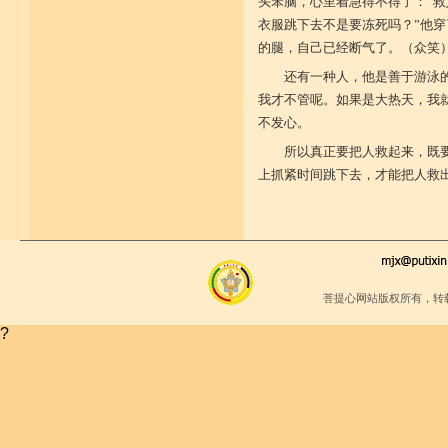
少欲少求无忧恼 知足常满用节省
头笨脑，心里着急得不得了：“
堪忍寒热饥渴苦 求谋不遂无尤怨
衣服跳下去不是要冻死吗？”他穿
诸根调柔动履和 安静不掉不随境
的腿，自己已经断气了。（众笑
威仪闲雅无急躁 如理治心跏趺定
十一净命善护防 远离矫诈五邪命
还有一种人，他是善于游泳
能少防护不满足 语言作意清净藏
自行严恪不轻恕 善引徒众净戒入
我才不管呢。如果是大热天，我
大小违犯无覆藏 轨则净命善安住
不发心。
所以真正要把人救起来，既
上抓紧时间跳下去，才能把人救
菩提心网站版权所有，转
?