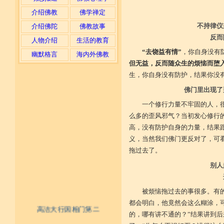
介绍佛教
佛学禅定
不持律仪
介绍佛陀
佛教故事
反而
人物介绍
生活的教育
“去饶益有情”
，你自身没有
幽默格言
海内外佛教
但无益，反而随众生的烦恼而堕
生，你自身没有防护，结果你没
佛门里出现了
一个修行力量不牢固的人，
么多的歪风邪气？当初发心修行
高，没有防护自身的力量，结果
义，当然我们佛门更反对了，可
拖过去了。
别人
被烦恼拖过去的事很多。有
都会明白，他竟然会这么糊涂，
高洁大行因相门第二
的，哪有讲不通的？”结果讲到