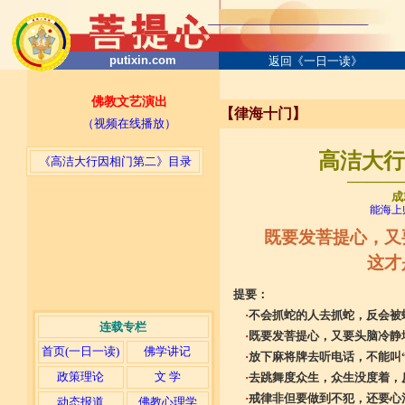
putixin.com
返回《一日一读》
佛教文艺演出
【律海十门】
（视频在线播放）
高洁大行因
《高洁大行因相门第二》目录
─────
成
能海上
既要发菩提心，又
这才
提要：
·
不会抓蛇的人去抓蛇，反会被
连载专栏
·
既要发菩提心，又要头脑冷静
首页(一日一读)
佛学讲记
·
放下麻将牌去听电话，不能叫
政策理论
文 学
·
去跳舞度众生，众生没度着，
·
戒律非但要做到不犯，还要心
动态报道
佛教心理学