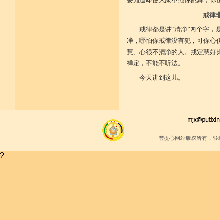
要知道即使人家不拖你跳舞，你也
堪忍寒热饥渴苦 求谋不遂无尤怨
戒律
诸根调柔动履和 安静不掉不随境
威仪闲雅无急躁 如理治心跏趺定
戒律都是讲“清净”两个字，
十一净命善护防 远离矫诈五邪命
能少防护不满足 语言作意清净藏
净，哪怕你戒律没有犯，可你心
自行严恪不轻恕 善引徒众净戒入
慧、心很不清净的人。戒定慧好
大小违犯无覆藏 轨则净命善安住
禅定，不能不听法。
今天讲到这儿。
菩提心网站版权所有，转
?