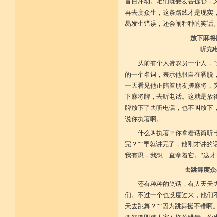
盲目冲动。咱们既要发菩提心，
施戒忍进次第兴 戒度性戒十善体
再去度众生，这条路线才是现实
静虑缘缺得复失 双运般若但言论
自行不能全六度 别余善法多苦集
易发生错误，还会闹种种的笑话
临阵无兵工无器 饶益有情何所依
放下麻将
持声闻律舍劣心 摄善悲怀饶益行
具足律仪戒因缘 此中分别十一支
听完
菩萨如如善串习 利生无障佛加许
不顾过去诸欲境 厌弃在家荆刺林
从前有个人赞叹另一个人，“
轮王宝位如草秽 不乐未来诸欲境
的一个名词，表示他很自在洒脱
天魔王宫虎豹穴 意乐清净无依住
不乐现在诸欲境 国王长者利养尊
一天看见他正陪着朋友搓麻将，突
反吐不食不尝味 在家对境舍贪着
下麻将牌，去听电话。这就是放得
出家永弃不少遗 四者身心乐远离
牌放下了去听电话，也不叫放下
依止律仪喜足生 独处静居堪寂味
行想慎观颠倒境 五者言思习清净
说你执著啊。
虽处杂众不染纷 偶一失调能速知
深见过患猛利悔 六者自尊不轻蔑
什么叫执著？你拿着话筒听电
自许凡夫下劣辈 闻诸菩萨难行事
完？”“早就讲完了，他刚才讲的
猛勇勤修令渐能 七者调柔观己过
不伺他非不放任 悲心补救无损恼
我有恩，我想一直拿着它。”这才
令彼舍恶发菩提 八者堪忍他方害
去跳舞度众
骂辱捶打刀杖侵 正观安忍远八风
渐能三门获清净 九者诸行不放逸
还有种种的笑话，有人天天去
过去违犯如法悔 未来应理谛思行
现在刻刻正念知 如律行住猛心誓
们。不过一个也没度过来，他们不
不生毁犯善依止 十者进行依轨则
天去跳舞？”“因为跳舞挺不错啊
不为名闻扬自善 不行覆藏勇露罪
少欲少求无忧恼 知足常满用节省