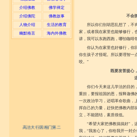
介绍佛教
佛学禅定
不会
介绍佛陀
佛教故事
人物介绍
生活的教育
所以你们别胡思乱想了，不
家，或者我在家里也能够修行，
幽默格言
海内外佛教
讲，我可以东跑西跑，哪怕咖啡
你认为在家里也好修行，你
你生孩子才怪呢。所以要理智一
咬。”
既要发菩提心
你们今天来这儿学法的目的
重担，要报祖国的恩，报释迦佛
一次政治学习，还唱革命歌曲，
挥自己的力量，赶快把佛教内部
立，不能团结，素质很低。
“希望大家把佛教搞搞好”
高洁大行因相门第二
我，“我发心了，你给我开一封介
不具精严律仪戒 摄善无成他方惧