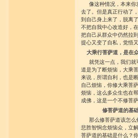
不具精严律仪戒 摄善无成他方惧
像这种情况，本来你
施戒忍进次第兴 戒度性戒十善体
静虑缘缺得复失 双运般若但言论
去了。但是真正行动了，
自行不能全六度 别余善法多苦集
到自己身上来了，脱离
临阵无兵工无器 饶益有情何所依
持声闻律舍劣心 摄善悲怀饶益行
不把自我中心改造好，
具足律仪戒因缘 此中分别十一支
把自己从群众中仍然拉
菩萨如如善串习 利生无障佛加许
不顾过去诸欲境 厌弃在家荆刺林
提心又变了自私，觉悟
轮王宝位如草秽 不乐未来诸欲境
天魔王宫虎豹穴 意乐清净无依住
大乘行菩萨道，是在
不乐现在诸欲境 国王长者利养尊
反吐不食不尝味 在家对境舍贪着
就凭这一点，我们就
出家永弃不少遗 四者身心乐远离
道是为了断烦恼，大乘
依止律仪喜足生 独处静居堪寂味
行想慎观颠倒境 五者言思习清净
来说，所谓自利，也是
虽处杂众不染纷 偶一失调能速知
深见过患猛利悔 六者自尊不轻蔑
自己烦恼，你修大乘菩
自许凡夫下劣辈 闻诸菩萨难行事
烦恼，这么多众生也在
猛勇勤修令渐能 七者调柔观己过
不伺他非不放任 悲心补救无损恼
成佛，这是一个不修菩
令彼舍恶发菩提 八者堪忍他方害
骂辱捶打刀杖侵 正观安忍远八风
修菩萨道的基
渐能三门获清净 九者诸行不放逸
过去违犯如法悔 未来应理谛思行
那么修菩萨道该怎么
现在刻刻正念知 如律行住猛心誓
悲胜智悯念烦恼众，立解
不生毁犯善依止 十者进行依轨则
不为名闻扬自善 不行覆藏勇露罪
菩萨道的基础是什么？