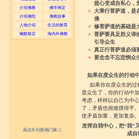
提心变成自私心，
介绍佛教
佛学禅定
大乘行菩萨道，是
介绍佛陀
佛教故事
佛
人物介绍
生活的教育
修菩萨道的基础是
菩萨要具足胜义谛
幽默格言
海内外佛教
引导众生
真正行菩萨道必须
要念念不忘悲悯众
如果在度众生的行动
如果你在度众生的过
度众生了，你的行动中
考虑，样样以自己为中
了，矛盾也很难摆得平
使矛盾加重，更加复杂
发挥自我中心，把“我”
高洁大行因相门第二
成自