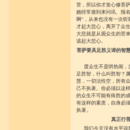
少欲少求无忧恼 知足常满用节省
苦，所以你才发心修菩
堪忍寒热饥渴苦 求谋不遂无尤怨
诸根调柔动履和 安静不掉不随境
她经常接到来问讯、报名
威仪闲雅无急躁 如理治心跏趺定
啊”，从来也没有一次听
十一净命善护防 远离矫诈五邪命
能少防护不满足 语言作意清净藏
才起大悲心，离开了众
自行严恪不轻恕 善引徒众净戒入
大小违犯无覆藏 轨则净命善安住
大悲就是从观众生的苦
该起大悲心。
菩萨要具足胜义谛的智
度众生不是哄热闹，
足胜智，什么叫胜智？
慧，一切法性空，所有
己不执著。你必须以这
的众生不可能有殊胜的
有这样的素质，自身必
执著。
真正行
我们今天没有水平说