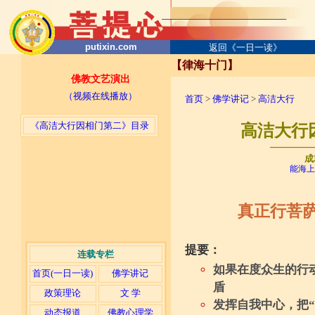
putixin.com
返回《一日一读》
【律海十门】
佛教文艺演出
（视频在线播放）
首页
>
佛学讲记
>
高洁大行
《高洁大行因相门第二》目录
高洁大行因
─────
成
能海上
真正行菩
提要：
连载专栏
如果在度众生的行
首页(一日一读)
佛学讲记
盾
政策理论
文 学
发挥自我中心，把
动态报道
佛教心理学