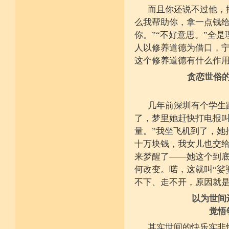
施戒忍进次第兴 戒度性戒十善体
而且你还说不过他，
静虑缘缺得复失 双运般若但言论
么我帮助你，拿一点钱给
自行不能全六度 别余善法多苦集
临阵无兵工无器 饶益有情何所依
你。”“不好意思。”全
持声闻律舍劣心 摄善悲怀饶益行
人以修养道德为借口，
具足律仪戒因缘 此中分别十一支
菩萨如如善串习 利生无障佛加许
这个修养道德有什么作
不顾过去诸欲境 厌弃在家荆刺林
轮王宝位如草秽 不乐未来诸欲境
贪恋世俗
天魔王宫虎豹穴 意乐清净无依住
不乐现在诸欲境 国王长者利养尊
反吐不食不尝味 在家对境舍贪着
几年前深圳有个学生
出家永弃不少遗 四者身心乐远离
依止律仪喜足生 独处静居堪寂味
了，梦里她赶快打电报叫
行想慎观颠倒境 五者言思习清净
量。”我坐飞机到了，她
虽处杂众不染纷 偶一失调能速知
深见过患猛利悔 六者自尊不轻蔑
十万块钱，我女儿也交给
自许凡夫下劣辈 闻诸菩萨难行事
猛勇勤修令渐能 七者调柔观己过
来梦醒了——她这个到
不伺他非不放任 悲心补救无损恼
何改变。喏，这就叫“娑
令彼舍恶发菩提 八者堪忍他方害
骂辱捶打刀杖侵 正观安忍远八风
不下、走不开，原因就
渐能三门获清净 九者诸行不放逸
过去违犯如法悔 未来应理谛思行
以为世间
现在刻刻正念知 如律行住猛心誓
觉悟
不生毁犯善依止 十者进行依轨则
不为名闻扬自善 不行覆藏勇露罪
其实世间的快乐实非
少欲少求无忧恼 知足常满用节省