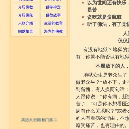
以为世间还有快乐
介绍佛教
佛学禅定
是苦
介绍佛陀
佛教故事
贪吃就是贪肮脏
人物介绍
生活的教育
听了佛法，有了觉
幽默格言
海内外佛教
人
仅仅
有没有地狱？地狱的
有，你就不能否认有地
不愿放下的人
地狱众生是老众生了
做老众生？“放不下，走
到惭愧，有人换两句话：
人跟你说：“你有病，赶
苦了。”可是你不想看医
病有什么关系呢？”或者
的人有看病的理由，不
高洁大行因相门第二
愿受痛苦，也有理由的
不具精严律仪戒 摄善无成他方惧