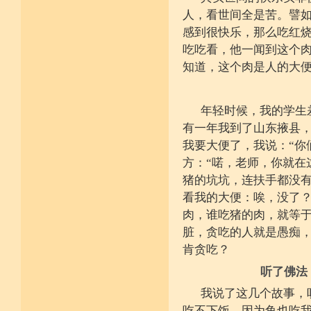
堪忍寒热饥渴苦 求谋不遂无尤怨
人，看世间全是苦。譬
诸根调柔动履和 安静不掉不随境
感到很快乐，那么吃红
威仪闲雅无急躁 如理治心跏趺定
十一净命善护防 远离矫诈五邪命
吃吃看，他一闻到这个
能少防护不满足 语言作意清净藏
知道，这个肉是人的大
自行严恪不轻恕 善引徒众净戒入
大小违犯无覆藏 轨则净命善安住
年轻时候，我的学生
有一年我到了山东掖县
我要大便了，我说：“你
方：“喏，老师，你就在
猪的坑坑，连扶手都没
看我的大便：唉，没了
肉，谁吃猪的肉，就等
脏，贪吃的人就是愚痴
肯贪吃？
听了佛法
我说了这几个故事，
吃不下饭，因为鱼也吃