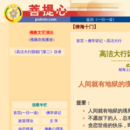
putixin.com
返回《一日一读》
【律海十门】
佛教文艺演出
（视频在线播放）
首页
>
佛学讲记
>
高洁大行
《高洁大行因相门第二》目录
高洁大行因
─────
成
能海上
人间就有地狱的
提要：
连载专栏
人间就有地狱的境
首页(一日一读)
佛学讲记
不愿放下的人，总
政策理论
文 学
贪恋世俗的快乐，
动态报道
佛教心理学