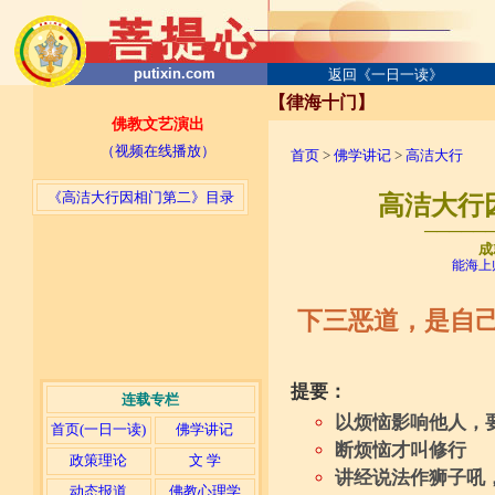
putixin.com
返回《一日一读》
【律海十门】
佛教文艺演出
（视频在线播放）
首页
>
佛学讲记
>
高洁大行
《高洁大行因相门第二》目录
高洁大行因
─────
成
能海上
下三恶道，是自
提要：
连载专栏
以烦恼影响他人，
首页(一日一读)
佛学讲记
断烦恼才叫修行
政策理论
文 学
讲经说法作狮子吼
动态报道
佛教心理学