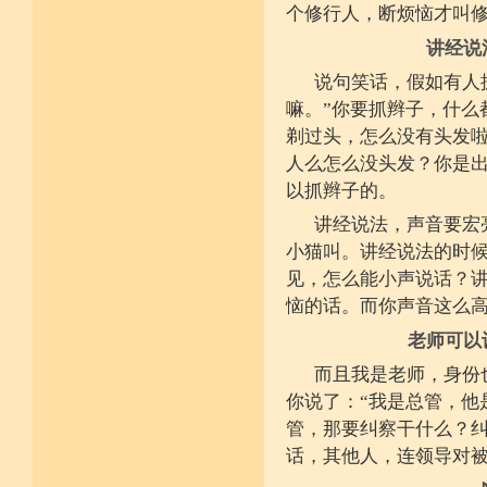
个修行人，断烦恼才叫
施戒忍进次第兴 戒度性戒十善体
静虑缘缺得复失 双运般若但言论
讲经说
自行不能全六度 别余善法多苦集
临阵无兵工无器 饶益有情何所依
说句笑话，假如有人
持声闻律舍劣心 摄善悲怀饶益行
具足律仪戒因缘 此中分别十一支
嘛。”你要抓辫子，什么
菩萨如如善串习 利生无障佛加许
剃过头，怎么没有头发
不顾过去诸欲境 厌弃在家荆刺林
轮王宝位如草秽 不乐未来诸欲境
人么怎么没头发？你是出
天魔王宫虎豹穴 意乐清净无依住
以抓辫子的。
不乐现在诸欲境 国王长者利养尊
反吐不食不尝味 在家对境舍贪着
讲经说法，声音要宏
出家永弃不少遗 四者身心乐远离
依止律仪喜足生 独处静居堪寂味
小猫叫。讲经说法的时
行想慎观颠倒境 五者言思习清净
见，怎么能小声说话？
虽处杂众不染纷 偶一失调能速知
深见过患猛利悔 六者自尊不轻蔑
恼的话。而你声音这么
自许凡夫下劣辈 闻诸菩萨难行事
猛勇勤修令渐能 七者调柔观己过
老师可以
不伺他非不放任 悲心补救无损恼
令彼舍恶发菩提 八者堪忍他方害
而且我是老师，身份
骂辱捶打刀杖侵 正观安忍远八风
渐能三门获清净 九者诸行不放逸
你说了：“我是总管，他
过去违犯如法悔 未来应理谛思行
管，那要纠察干什么？
现在刻刻正念知 如律行住猛心誓
不生毁犯善依止 十者进行依轨则
话，其他人，连领导对
不为名闻扬自善 不行覆藏勇露罪
少欲少求无忧恼 知足常满用节省