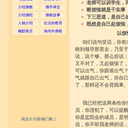
老师可以训学生，
介绍佛教
佛学禅定
断烦恼就是干实事
介绍佛陀
佛教故事
下三恶道，是自己
人物介绍
生活的教育
既然是自己起烦恼
幽默格言
海内外佛教
以烦
咱们说句笑话，你有
映到领导那里去，乃至
说，说个够。那么你说：
又不对了，又起烦恼了，
可以出气，你跟谁出气
气就跟自己出气，你自
了，那样还不会背因果
我已经把这两条给你
员，你违犯了，可以提
你是监院会的成员，是
高洁大行因相门第二
说，你不听我老师的话
不具精严律仪戒 摄善无成他方惧