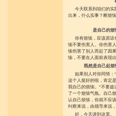
堪忍寒热饥渴苦 求谋不遂无尤怨
诸根调柔动履和 安静不掉不随境
今天联系到咱们的实
威仪闲雅无急躁 如理治心跏趺定
出来，什么实事？断烦
十一净命善护防 远离矫诈五邪命
能少防护不满足 语言作意清净藏
自行严恪不轻恕 善引徒众净戒入
大小违犯无覆藏 轨则净命善安住
是自己的烦
你有烦恼，应该原谅
恼不要伤害人。你伤害
恼伤害了别人而起了因
恼，不要在人面前表现
既然是自己起烦
如果别人对你同情：
这个人挺好的啦，肯定是
我自己的烦恼。”不要趁
了一个烦恼气氛。自己烦
认自己烦恼，你就不应
纠察来说，由领导来说
好，今天讲到这里。