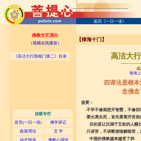
putixin.com
返回《一日一读》
佛教文艺演出
【律海十门】
（视频在线播放）
高洁大行因
《高洁大行因相门第二》目录
─────
成
能海上
四谛法是根本
念佛念
提要：
·
不学不修就想开智慧，不修四
连载专栏
·
要出离生死，首先要离开世俗
首页(一日一读)
佛学讲记
目的是让沉溺于五欲的人醒
政策理论
文 学
·
只讲苦，不讲断烦恼解除苦，
中国的佛教越来越变了样
动态报道
佛教心理学