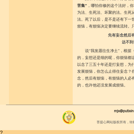
堪忍寒热饥渴苦 求谋不遂无尤怨
苦集”
，哪怕你修的这个法好，你
诸根调柔动履和 安静不掉不随境
威仪闲雅无急躁 如理治心跏趺定
为法、生死法、坏聚的法。生死
十一净命善护防 远离矫诈五邪命
法。死了以后，是不是还有下一
能少防护不满足 语言作意清净藏
自行严恪不轻恕 善引徒众净戒入
烦恼，有烦恼决定要继续流转。
大小违犯无覆藏 轨则净命善安住
先有妄念然后
达不到
说“我发愿往生净土”，根据
的，妄想还是细的呢，你烦恼都
以念了三五十年还是打妄想，为
发展烦恼，你怎么止得住妄念？
念，然后有烦恼，有烦恼的人必
的，也许他还没发展成烦恼。
菩提心网站版权所有，转
?