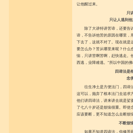
施戒忍进次第兴 戒度性戒十善体
让他醒过来。
静虑缘缺得复失 双运般若但言论
自行不能全六度 别余善法多苦集
只
临阵无兵工无器 饶益有情何所依
只让人逃到他
持声闻律舍劣心 摄善悲怀饶益行
具足律仪戒因缘 此中分别十一支
除了大讲特讲苦谛，还要告
菩萨如如善串习 利生无障佛加许
谛，不告诉他苦的原因在哪里，
不顾过去诸欲境 厌弃在家荆刺林
轮王宝位如草秽 不乐未来诸欲境
下去了，这就不对了。现在就是
天魔王宫虎豹穴 意乐清净无依住
要怎么办？苦从哪里来呢？什么
不乐现在诸欲境 国王长者利养尊
反吐不食不尝味 在家对境舍贪着
恼，只讲苦啊苦啊，赶快逃走。
出家永弃不少遗 四者身心乐远离
西逃，业障难逃。”所以中国的
依止律仪喜足生 独处静居堪寂味
行想慎观颠倒境 五者言思习清净
四谛法是
虽处杂众不染纷 偶一失调能速知
深见过患猛利悔 六者自尊不轻蔑
念
自许凡夫下劣辈 闻诸菩萨难行事
往生净土是方便法门，四谛
猛勇勤修令渐能 七者调柔观己过
不伺他非不放任 悲心补救无损恼
这可以，抛弃了根本法门去追求
令彼舍恶发菩提 八者堪忍他方害
他们讲四谛法，讲来讲去就是娑
骂辱捶打刀杖侵 正观安忍远八风
渐能三门获清净 九者诸行不放逸
了七八十岁还是烦恼很重。即使
过去违犯如法悔 未来应理谛思行
应该要断，更不知道怎么去断烦
现在刻刻正念知 如律行住猛心誓
不生毁犯善依止 十者进行依轨则
不断烦
不为名闻扬自善 不行覆藏勇露罪
少欲少求无忧恼 知足常满用节省
如果不知道四谛法，你修菩