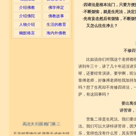
·
四谛法是根本法门，只要方便
介绍佛教
佛学禅定
·
不断烦恼，就是生死法，决定
介绍佛陀
佛教故事
·
先有妄念然后有烦恼，不断烦
人物介绍
生活的教育
又怎么往生净土？
幽默格言
海内外佛教
不修四
比如说你们对我这个老师都
讲到年三十，讲了几十年还没讲
呀，还要经常演讲。要学啊，听
靠傅老师，好像傅老师给我加持
吗？想了生死却不肯修四谛法，
萨，有这回事吗？
要出离
讲苦谛，
苦集二谛是生死法。我们要
高洁大行因相门第二
法。我们可以大讲特讲苦谛，因
乐，觉得也没有什么苦，其实苦
不具精严律仪戒 摄善无成他方惧