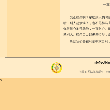
堪忍寒热饥渴苦 求谋不遂无尤怨
一直
诸根调柔动履和 安静不掉不随境
威仪闲雅无急躁 如理治心跏趺定
十一净命善护防 远离矫诈五邪命
怎么提高啊？帮助别人的时
能少防护不满足 语言作意清净藏
听，别人起烦恼了，也不见得马
自行严恪不轻恕 善引徒众净戒入
大小违犯无覆藏 轨则净命善安住
你很耐心地帮助他，一直耐心、
助别人、提高自己如果做得好，
所以我们要在利他中求自利
菩提心网站版权所有，转
?