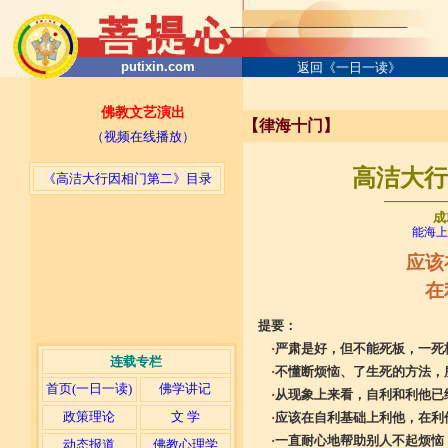
putixin.com
返回《一日一读》
佛教文艺演出
【律海十门】
（视频在线播放）
高洁大行因
《高洁大行因相门第二》目录
─────
成
能海上
应该
在
提要：
·
严肃是好，但不能死板，一死
连载专栏
·
不懂断烦恼、了生死的方法，
首页(一日一读)
佛学讲记
·
从现象上来看，自利和利他已
政策理论
文 学
·
应该在自利基础上利他，在利
·
一直耐心地帮助别人不起烦恼
动态报道
佛教心理学