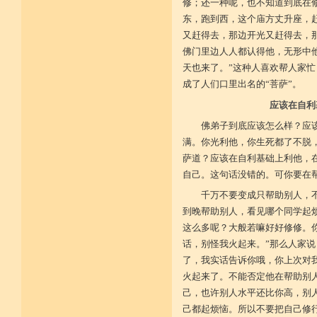
修；还一种呢，也不知道到底在
施戒忍进次第兴 戒度性戒十善体
东，跑到西，这个庙方丈升座，
静虑缘缺得复失 双运般若但言论
自行不能全六度 别余善法多苦集
又赶得去，那边开光又赶得去，
临阵无兵工无器 饶益有情何所依
佛门里边人人都认得他，无形中
持声闻律舍劣心 摄善悲怀饶益行
具足律仪戒因缘 此中分别十一支
天也来了。”这种人喜欢帮人家
菩萨如如善串习 利生无障佛加许
成了人们口里出名的“菩萨”。
不顾过去诸欲境 厌弃在家荆刺林
轮王宝位如草秽 不乐未来诸欲境
应该在自利
天魔王宫虎豹穴 意乐清净无依住
不乐现在诸欲境 国王长者利养尊
佛弟子到底应该怎么样？应
反吐不食不尝味 在家对境舍贪着
满。你光利他，你生死都了不脱
出家永弃不少遗 四者身心乐远离
依止律仪喜足生 独处静居堪寂味
萨道？应该在自利基础上利他，
行想慎观颠倒境 五者言思习清净
自己。这句话没错的。可你要在
虽处杂众不染纷 偶一失调能速知
深见过患猛利悔 六者自尊不轻蔑
千万不要变成只帮助别人，
自许凡夫下劣辈 闻诸菩萨难行事
到晚帮助别人，看见哪个同学起
猛勇勤修令渐能 七者调柔观己过
不伺他非不放任 悲心补救无损恼
这么多呢？大般若嘛好好修修。
令彼舍恶发菩提 八者堪忍他方害
话，别怪我火起来。”那么人家说
骂辱捶打刀杖侵 正观安忍远八风
渐能三门获清净 九者诸行不放逸
了，我实话告诉你哦，你上次对
过去违犯如法悔 未来应理谛思行
火起来了。不能否定他在帮助别
现在刻刻正念知 如律行住猛心誓
己，也许别人水平还比你高，别
不生毁犯善依止 十者进行依轨则
不为名闻扬自善 不行覆藏勇露罪
己都起烦恼。所以不要把自己修
少欲少求无忧恼 知足常满用节省