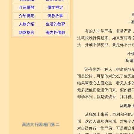
介绍佛教
佛学禅定
介绍佛陀
佛教故事
一
人物介绍
生活的教育
有的人非常严格、非常严肃
幽默格言
海内外佛教
法就很难行得起来。如果要两者
法，开戒不算犯戒。要是你不开
不
所谓
还有另外一种人，拼命的想
话是没错，可是他对怎么了生死
结果嘛发心去度众生，看见人多
最多把他们拖进佛门来。假如佛
却学不到，就是烧烧香、拜拜佛
从现象
从现象上来看，自利和利他
话，这边人说那边闲话。对每个
高洁大行因相门第二
对自己修行非常严肃，可是度众
不具精严律仪戒 摄善无成他方惧