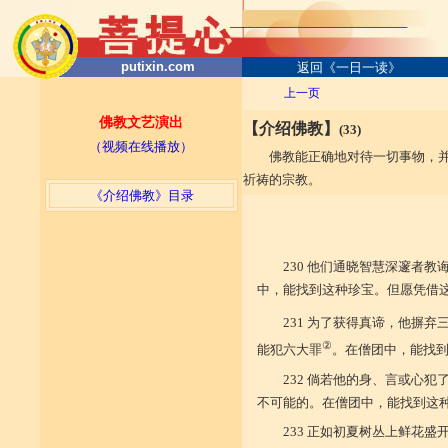
putixin.com
返回《一日一读》
上一页
佛教文艺演出
【介绍佛教】
(33)
（视频在线播放）
佛教能正确地对待一切事物，
祈祷的宗教。
《介绍佛教》目录
230 他们通晓智慧深邃者
中，能找到这种珍宝。但愿凭借
231 为了获得真谛，他摒
②
能犯六大罪
。在僧团中，能找
232 倘若他的身、言或心
不可能的。在僧团中，能找到这
233 正如初夏树丛上鲜花