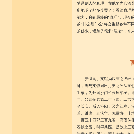
的是别人的真理，在他的内心深
所能明了的多少罢了！看清真理
能力，直到最终的“真理”。现今
的“什么是什么”将会生起各种不
的佛教，增加了很多“理论”，令
安世高、支谶为汉末之译经
师，则与支谦同出月支之竺法护
出家，为外国沙门竺高座弟子。
字。晋武帝泰始二年（西元二六
至长安。后入洛阳，又之江左。
若、维摩、正法华、无量寿、十
一百五十四部三百九卷，高僧传
卷帙之富，时罕其匹。是故出三
告倦；经法所以广流中华者，护