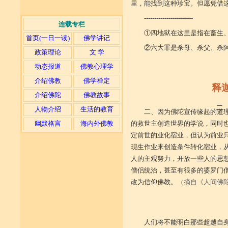
里，能找到这种珍宝。但愿凭借
------------------------
连载专栏
①四地狱在这里是指在畜生
首页(一日一读)
佛学讲记
②六大罪是杀母、杀父、杀
政策理论
文 学
（摘自
动态报道
佛教心理学
介绍佛教
佛学禅定
释
介绍佛陀
佛教故事
二
人物介绍
生活的教育
二、因为佛陀宣传缘起的道
的救世主创造世界的学说，同时
幽默格言
海内外佛教
定前世的业化宿业，但认为前业
现生作业来创造条件转化宿业，
人的主观努力，开放一些人的思
僧侣统治，甚至有很多的婆罗门
改为信仰佛教。
（摘自《人间佛
人们将不能明白那些超越自身