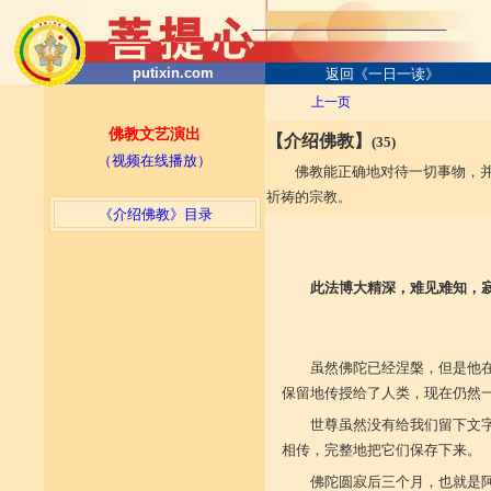
putixin.com
返回《一日一读》
上一页
佛教文艺演出
【介绍佛教】
(35)
（视频在线播放）
佛教能正确地对待一切事物，
祈祷的宗教。
《介绍佛教》目录
此法博大精深，难见难知，
——
虽然佛陀已经涅槃，但是他
保留地传授给了人类，现在仍然
世尊虽然没有给我们留下文
相传，完整地把它们保存下来。
佛陀圆寂后三个月，也就是阿