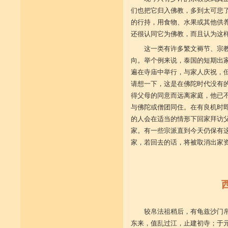
们也把它归入佛教，多到太可悲
的行持，用食物、水果或其他供养
还很认同它为佛教，而且认为这
这一类有许多繁文褥节、宗
向。举个例来说，泰国的短期出
遍在寺庙中举行，与家人庆祝，
请想一下，这是在佛陀时代没有
得父母的同意而远离家庭，他已
与佛陀或僧团同住。在有良机时
的人会在适当的情形下回家拜访
家。有一些宗派直到今天仍保有
家，若回去的话，将被取消出家
（摘自《人
较帛法祖稍后，有龟兹沙门
东来，值乱过江，止建初寺；于