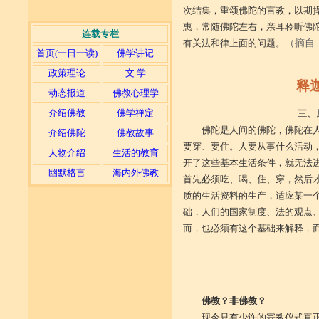
次结集，重颂佛陀的言教，以期
惠，常随佛陀左右，亲耳聆听佛
连载专栏
有关法和律上面的问题。
（摘自
首页(一日一读)
佛学讲记
政策理论
文 学
释
动态报道
佛教心理学
介绍佛教
佛学禅定
三、
佛陀是人间的佛陀，佛陀在
介绍佛陀
佛教故事
要穿、要住。人要从事什么活动
人物介绍
生活的教育
开了这些基本生活条件，就无法
幽默格言
海内外佛教
首先必须吃、喝、住、穿，然后
质的生活资料的生产，适应某一
础，人们的国家制度、法的观点
而，也必须有这个基础来解释，而
佛教？非佛教？
现今只有少许的宗教仪式真