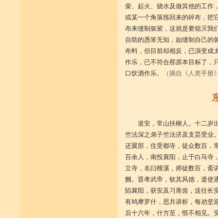
柴、起火、烧水及做其他的工作
或某一个角落拣回来的碎布，把
布来缝制袈裟，这就是要熄灭我
自助的愚笨无知，如缝制自己的
布料，但目前却相反，已演变成
作乐，已不符合那原本目标了，
口饮酒作乐。
（摘自《人类手册
道安，常山扶柳人。十二岁
竺法深之弟子竺法济及支昙受业
还翼部，住受都寺，徒众数百，
百余人，南投襄阳，止于白马寺
立寺，名曰檀溪，师徒数百，斋
阙。晋孝武帝，钦其风德，遣使
陷襄阳，获安及习凿齿，送往长
有鸠摩罗什，思共讲析，每劝坚
后十六年，什方至，恨不相见。