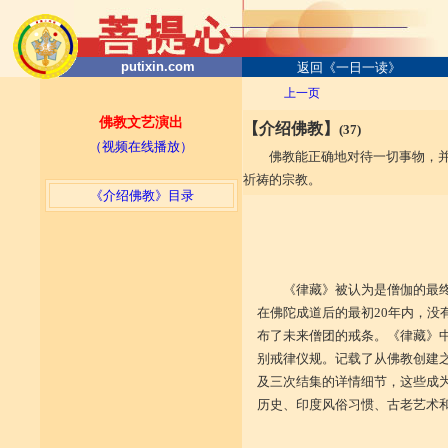
putixin.com
返回《一日一读》
上一页
佛教文艺演出
【介绍佛教】
(37)
（视频在线播放）
佛教能正确地对待一切事物，
祈祷的宗教。
《介绍佛教》目录
《律藏》被认为是僧伽的最
在佛陀成道后的最初20年内，没
布了未来僧团的戒条。《律藏》
别戒律仪规。记载了从佛教创建
及三次结集的详情细节，这些成
历史、印度风俗习惯、古老艺术
（摘自《觉悟之