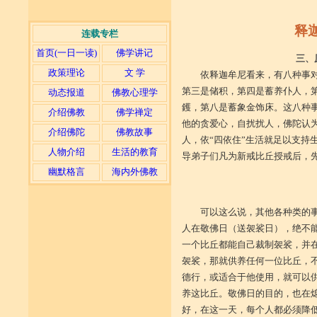
释
连载专栏
首页(一日一读)
佛学讲记
三、
政策理论
文 学
依释迦牟尼看来，有八种事
第三是储积，第四是蓄养仆人，
动态报道
佛教心理学
鑊，第八是蓄象金饰床。这八种
介绍佛教
佛学禅定
他的贪爱心，自扰扰人，佛陀认
介绍佛陀
佛教故事
人，依“四依住”生活就足以支持
人物介绍
生活的教育
导弟子们凡为新戒比丘授戒后，先
幽默格言
海内外佛教
（摘自《人间
可以这么说，其他各种类的
人在敬佛日（送袈裟日），绝不
一个比丘都能自己裁制袈裟，并
袈裟，那就供养任何一位比丘，
德行，或适合于他使用，就可以
养这比丘。敬佛日的目的，也在
好，在这一天，每个人都必须降