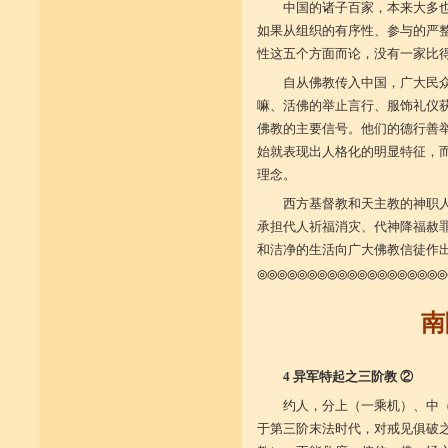
中国的诸子百家，本来大多
如果从组织的有序性、参与的严
性这五个方面而论，没有一家比
自从佛教传入中国，广大民
嘛、活佛的举止言行、服饰礼仪
佛教的主要信号。他们的德行善
始就表现出人格化的明显特征，
理念。
西方基督教和天主教的神职
承担代人祈福消灾、代神降福赦
和洁净的生活向广大佛教信徒作
◎◎◎◎◎◎◎◎◎◎◎◎◎◎◎◎◎◎◎
南
4 异军特起之三阶教 ②
约人，分上（一乘机）、中
于第三阶末法时代，对戒见俱破