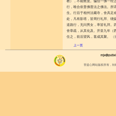
教），不能救度。偏信一佛一经
行，唯合依普佛普法之佛法。所
生。行后于相州法藏寺，舍具足
处，凡有影塔，皆周行礼拜、绕
道路行，无问男女，率皆礼拜。
舍章疏，从其化及。开皇九年（
住之，前后望风，翕成其聚。
（
上一页
菩提心网站版权所有，转