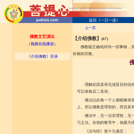
putixin.com
返回《一日一读》
上一页
佛教文艺演出
【介绍佛教】
(67)
（视频在线播放）
佛教能正确地对待一切事物，
祈祷的宗教。
《介绍佛教》目录
理解此四圣谛无须盲目的信
可以体验后二圣谛。
佛法以此每一个人都能够亲
上。所以佛教是理智的，而且富
佛法中，无一法非理智，无
习之法。在他的教导中，他最为
《法句经》第十九偈言：