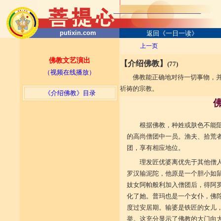
putixin.com
返回《一日一读》
上一页
佛教文艺演出
【介绍佛教】
(77)
（视频在线播放）
佛教能正确地对待一切事物，
祈祷的宗教。
《介绍佛教》目录
根据佛教，种姓或肤色不能
的高尚僧团中一员。渔夫、拾荒
团，享有相应地位。
理发匠优婆离优先于其他僧
罗汉输泥陀，他原是一个胆小如
妓女阿帕般利加入僧团后，得阿
化了她。普玛也是一个女仆，佛
度过安居期。输婆是铁匠的女儿
举。这充分显示了佛教的大门向