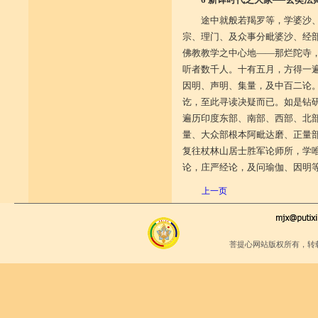
途中就般若羯罗等，学婆沙
宗、理门、及众事分毗婆沙、经
佛教教学之中心地——那烂陀寺
听者数千人。十有五月，方得一
因明、声明、集量，及中百二论
讫，至此寻读决疑而已。如是钻
遍历印度东部、南部、西部、北
量、大众部根本阿毗达磨、正量
复往杖林山居士胜军论师所，学
论，庄严经论，及问瑜伽、因明
上一页
菩提心网站版权所有，转