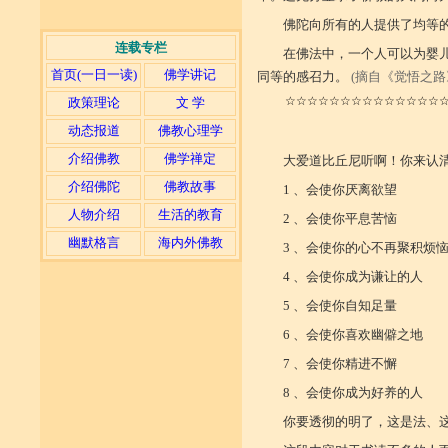
佛陀向所有的人提供了均等
连载专栏
在佛法中，一个人可以为婴
首页(一日一读)
佛学讲记
同等的感召力。
(摘自《觉悟之路
☆☆☆☆☆☆☆☆☆☆☆☆☆☆
政策理论
文 学
动态报道
佛教心理学
介绍佛教
佛学禅定
大爱道比丘尼听啊！你来认
介绍佛陀
佛教故事
1 、会使你厌离欲望
人物介绍
生活的教育
2 、会使你平息苦恼
幽默格言
海内外佛教
3 、会使你的心不再聚积烦
4 、会使你成为谦让的人
5 、会使你自知足量
6 、会使你喜欢幽僻之地
7 、会使你精进不懈
8 、会使你成为好养的人
你要透彻的明了，这是法、