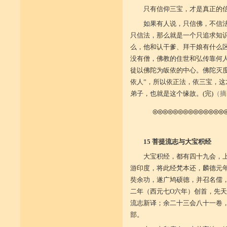
只有信仰三宝，才是真正的
如果有人说，只信佛，不信
只信法，那么就是一个只追求知
么，他和认干爹、拜干娘有什么
没有僧，佛教的住世和弘传靠何
徒以佛陀为皈依的中心。佛陀灭
依人”，所以依正法，依三宝，
弟子，也就是这个缘故。(完)
（摘
◎◎◎◎◎◎◎◎◎◎◎◎◎◎
15 菩提流志与大宝积经
大宝积经，都有四十九会，
游印度，将此经梵本还，麟德元
奘余功，遂广鸠硕德，并召名儒
二年（西元七O六年）创首，先
流志新译；余二十三会八十一卷
部。