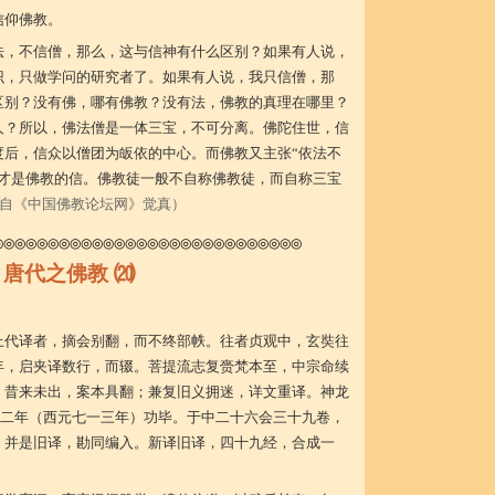
信仰佛教。
法，不信僧，那么，这与信神有什么区别？如果有人说，
识，只做学问的研究者了。如果有人说，我只信僧，那
区别？没有佛，哪有佛教？没有法，佛教的真理在哪里？
人？所以，佛法僧是一体三宝，不可分离。佛陀住世，信
度后，信众以僧团为皈依的中心。而佛教又主张“依法不
这才是佛教的信。佛教徒一般不自称佛教徒，而自称三宝
自《中国佛教论坛网》觉真）
◎◎◎◎◎◎◎◎◎◎◎◎◎◎◎◎◎◎◎◎◎◎◎◎◎◎◎◎
唐代之佛教
⒇
上代译者，摘会别翻，而不终部帙。往者贞观中，玄奘往
年，启夹译数行，而辍。菩提流志复赍梵本至，中宗命续
，昔来未出，案本具翻；兼复旧义拥迷，详文重译。神龙
天二年（西元七一三年）功毕。于中二十六会三十九卷，
，并是旧译，勘同编入。新译旧译，四十九经，合成一