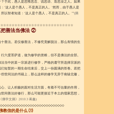
个？于此，愚人是思惟恶念、说恶语、造恶业之人。如果
：‘这人是个愚人，不是真正的人。’然而，由于愚人是
所以智者知道：‘这人是个愚人，不是真正的人。’”
(摘
☆☆☆☆☆☆☆☆☆☆☆☆☆☆☆☆☆☆☆☆☆☆☆☆☆☆☆
莫把善法当佛法 ②
如十善法。若仅修善法，不修究竟解脱法，那么有情的生
，行六度菩萨道，做为修学的资粮，但不是佛法的全部。
佛法当中的某一宗派进行修学，严格的遵守所选择宗派的
我们短暂的一期生命结束后，交上一份圆满的答卷。若把
一些世间法的书籍上，那么这样的修学无异于南辕北辙，
民心、让人积极的面对生活方面，有着不可估量的作用，
为世间善法好修行，那么可能更接近于本土的儒家思想，
《佛学文摘》2010.3 蒋鑫)
◇◇◇◇◇◇◇◇◇◇◇◇◇◇◇◇◇◇◇◇◇◇◇◇◇◇◇◇
⒇
佛教信的是什么