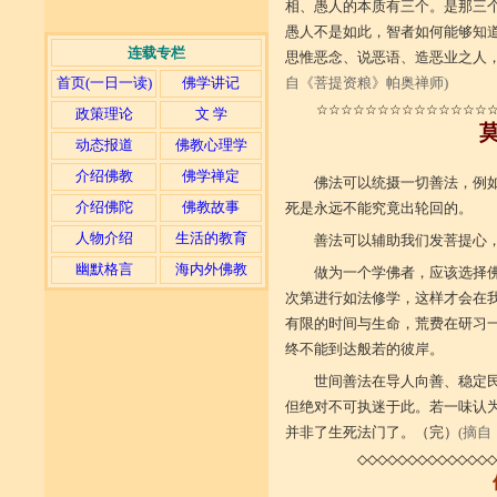
相、愚人的本质有三个。是那三
愚人不是如此，智者如何能够知道
连载专栏
思惟恶念、说恶语、造恶业之人，
首页(一日一读)
佛学讲记
自《菩提资粮》帕奥禅师)
☆☆☆☆☆☆☆☆☆☆☆☆☆☆
政策理论
文 学
动态报道
佛教心理学
介绍佛教
佛学禅定
佛法可以统摄一切善法，例
介绍佛陀
佛教故事
死是永远不能究竟出轮回的。
人物介绍
生活的教育
善法可以辅助我们发菩提心
幽默格言
海内外佛教
做为一个学佛者，应该选择
次第进行如法修学，这样才会在
有限的时间与生命，荒费在研习
终不能到达般若的彼岸。
世间善法在导人向善、稳定
但绝对不可执迷于此。若一味认
并非了生死法门了。（完）
(摘自
◇◇◇◇◇◇◇◇◇◇◇◇◇◇