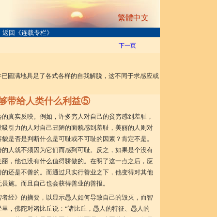
繁體中文
返回《连载专栏》
下一页
并已圆满地具足了各式各样的自我解脱，这不同于求感应或
够带给人类什么利益⑤
会的真实反映。例如，许多穷人对自己的贫穷感到羞耻，
没吸引力的人对自己丑陋的面貌感到羞耻，美丽的人则对
容貌是否是判断什么是可耻或不可耻的因素？肯定不是。
善的人就不须因为它们而感到可耻。反之，如果是个没有
美丽，他也没有什么值得骄傲的。在明了这一点之后，应
善的还是不善的。而通过只实行善业之下，他变得对其他
无畏施。而且自己也会获得善业的善报。
智者经》的摘要，以显示愚人如何导致自己的毁灭，而智
经里，佛陀对诸比丘说：“诸比丘，愚人的特征、愚人的