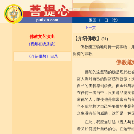
putixin.com
返回《一日一读》
上一页
佛教文艺演出
【介绍佛教】
(91)
（视频在线播放）
佛教能正确地对待一切事物，
祈祷的宗教。
《介绍佛教》目录
佛教能
佛陀的这些话的确是现代社
富人则对自己的财富感到骄傲；
自己的美貌感到骄傲。但金钱与
在任何一者当中，只要是品德良
道德的人，即使他是非常富有与
当不断地检讨自己将要做的事是
众生没有任何威胁，这即是一种
在此，我应当讲述《愚人与
者又如何提升自己的心。在这部