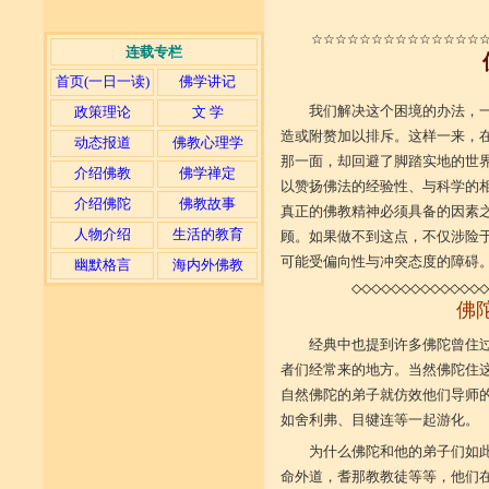
☆☆☆☆☆☆☆☆☆☆☆☆☆☆
连载专栏
首页(一日一读)
佛学讲记
我们解决这个困境的办法，
政策理论
文 学
造或附赘加以排斥。这样一来，
动态报道
佛教心理学
那一面，却回避了脚踏实地的世
介绍佛教
佛学禅定
以赞扬佛法的经验性、与科学的
介绍佛陀
佛教故事
真正的佛教精神必须具备的因素
人物介绍
生活的教育
顾。如果做不到这点，不仅涉险
可能受偏向性与冲突态度的障碍
幽默格言
海内外佛教
◇◇◇◇◇◇◇◇◇◇◇◇◇◇
佛
经典中也提到许多佛陀曾住
者们经常来的地方。当然佛陀住
自然佛陀的弟子就仿效他们导师
如舍利弗、目犍连等一起游化。
为什么佛陀和他的弟子们如
命外道，耆那教教徒等等，他们