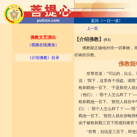
putixin.com
返回《一日一读》
上一页
佛教文艺演出
【介绍佛教】
(93)
（视频在线播放）
佛教能正确地对待一切事物，
祈祷的宗教。
《介绍佛教》目录
佛教能
世尊答道：“可以的，比丘
说：‘陛下，这里有个强盗。请陛
枪刺戳他一百下。’于是那些人就
（他们）：‘那个人怎么样了？’─
枪刺戳他一百下。’那些人就在中
们）：‘那个人怎么样了？’──‘
戳他一百下。’那些人就在傍晚
由于被枪刺戳三百下而感到痛苦？
“世尊，别说是三百下，即使