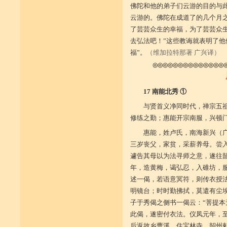
佛陀和他的弟子们云游的目的与此
云游的。佛陀在成道了的几个月
了芸芸众生的幸福，为了芸芸众
去弘法吧！”这些教诲就表明了他
福”。
（维加拉特那著 广兴译）
◎◎◎◎◎◎◎◎◎◎◎◎◎◎
17 南能北秀 ①
与贤首义净同时代，禅宗五
修练之勤；惠能开宗南服，兴顿
惠能，姓卢氏，南海新兴（
三岁丧父，家贫，采薪养母。尝
遽告其母以为法寻师之意，遂往
年，造黄梅，谒弘忍，入碓坊，
述一偈，若语意冥符，则传衣授
明镜台；时时勤拂拭，莫遣有尘埃
子于秀偈之侧书一偈云：“菩提本
此偈，遂密付衣法。仪凤元年，
后返故乡曹溪，住宝林寺。韶州