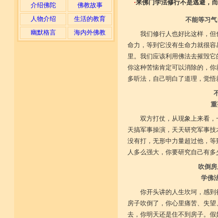
·
来佛门学法修行不是逃避，而
介绍佛陀
佛教故事
人物介绍
生活的教育
不能等习气
幽默格言
海内外佛教
我们修行人也好比这样，但
命力，等到它没有生命力就很容
里。我们应该利用佛法去摧毁它
你这种苦恼肯定可以消除的，你
多听法，自己明白了道理，觉悟
重
双方打仗，从现象上来看，
天搞军事操演，天天研究军事技
没有打，无形中力量超过他，等
人多么强大，你要研究自己有多
吹倒房
学佛
你开头讲的人生坎坷，感到
房子吹倒了，你心里痛苦、失望
去，你明天还是住不到房子。假