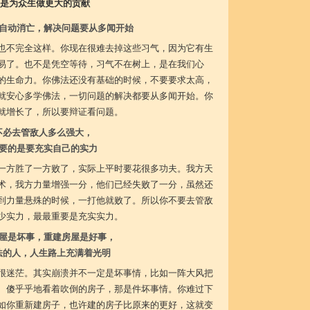
是为众生做更大的贡献
自动消亡，解决问题要从多闻开始
也不完全这样。你现在很难去掉这些习气，因为它有生
易了。也不是凭空等待，习气不在树上，是在我们心
的生命力。你佛法还没有基础的时候，不要要求太高，
就安心多学佛法，一切问题的解决都要从多闻开始。你
就增长了，所以要辩证看问题。
不必去管敌人多么强大，
要的是要充实自己的实力
一方胜了一方败了，实际上平时要花很多功夫。我方天
术，我方力量增强一分，他们已经失败了一分，虽然还
到力量悬殊的时候，一打他就败了。所以你不要去管敌
少实力，最最重要是充实实力。
屋是坏事，重建房屋是好事，
法的人，人生路上充满着光明
很迷茫。其实崩溃并不一定是坏事情，比如一阵大风把
、傻乎乎地看着吹倒的房子，那是件坏事情。你难过下
如你重新建房子，也许建的房子比原来的更好，这就变