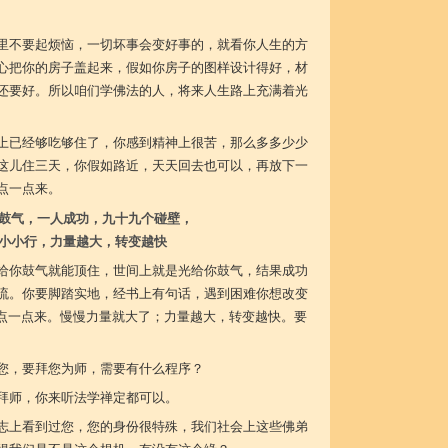
里不要起烦恼，一切坏事会变好事的，就看你人生的方
心把你的房子盖起来，假如你房子的图样设计得好，材
还要好。所以咱们学佛法的人，将来人生路上充满着光
上已经够吃够住了，你感到精神上很苦，那么多多少少
这儿住三天，你假如路近，天天回去也可以，再放下一
点一点来。
鼓气，一人成功，九十九个碰壁，
小小行，力量越大，转变越快
给你鼓气就能顶住，世间上就是光给你鼓气，结果成功
流。你要脚踏实地，经书上有句话，遇到困难你想改变
一点一点来。慢慢力量就大了；力量越大，转变越快。要
您，要拜您为师，需要有什么程序？
拜师，你来听法学禅定都可以。
志上看到过您，您的身份很特殊，我们社会上这些佛弟