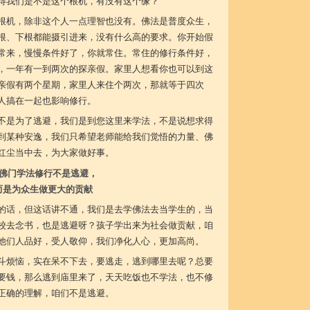
得我们是不是这个根机，有没有这个缘？
根机，除非这个人一点理智也没有。佛法是普度众生，
根、下根都能摄引进来，没有什么高的要求。你开始假
常来，慢慢条件好了，你就常住。常住的修行条件好，
，一年有一到两次的探亲假。家里人想看你也可以到这
亲假有两个星期，家里人来住个两次，那就等于四次
人搞在一起也影响修行。
不是为了逃避，我们是到您这里来学法，不是说想求得
到某种安逸，我们只希望老师能给我们觉悟的力量、佛
红尘当中去，为大家做好事。
佛门学法修行不是逃避，
而是为众生做更大的贡献
的话，但这话讲不通，我们是去学佛法去当学生的，当
校去念书，也是逃避呀？孩子学出来为社会做贡献，咱
他们人品好，受人敬仰，我们净化人心，更加高尚。
斗烦恼，实在呆不下去，要逃走，逃到哪里去呢？总要
要钱，那么逃到庙里来了，天天吃饭也不学法，也不修
正确的理解，咱们不是逃避。