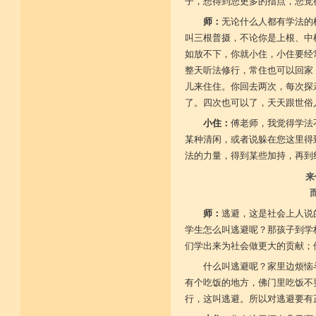
子，想得到您更多的指点，您觉
师：
无论什么人都有学法的
叫三根普摄，不论你是上根、中
如放不下，你就小住，小住要经
整天听法修行，常住也可以回家
儿来住住。你回去两次，每次探
了。四次也可以了，天天跟世俗
小住：
傅老师，我觉得学法
某种清闲，或者说躲在您这里得
法的力量，得到某些加持，再到
来
师：
逃避，这是社会上人说
学生怎么叫逃避呢？那孩子到学
们学出来为社会做更大的贡献；
什么叫逃避呢？家里边烦恼
有个吃饭的地方，佛门里吃饭不
行，这叫逃避。所以对逃避要有