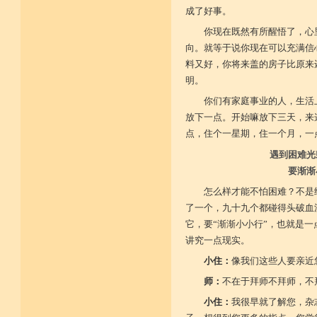
成了好事。
你现在既然有所醒悟了，心
向。就等于说你现在可以充满信
料又好，你将来盖的房子比原来
明。
你们有家庭事业的人，生活
放下一点。开始嘛放下三天，来
点，住个一星期，住一个月，一
遇到困难光
要渐渐
怎么样才能不怕困难？不是
了一个，九十九个都碰得头破血
它，要“渐渐小小行”，也就是
讲究一点现实。
小住：
像我们这些人要亲近
师：
不在于拜师不拜师，不
小住：
我很早就了解您，杂