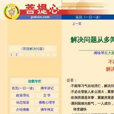
putixin.com
返回《一日一读》
上一页
解决问题从多
《答疑解决问题》
___________________
傅味琴
在大般
1
2
不
解
提要：
连载专栏
·
不能等习气自动消亡，解决问
首页(一日一读)
佛学讲记
·
不必去管敌人多么强大，重要
政策理论
文 学
·
吹倒房屋是坏事，重建房屋是
动态报道
佛教心理学
·
遇到困难光鼓气，一人成功，
转变越快
介绍佛教
佛学禅定