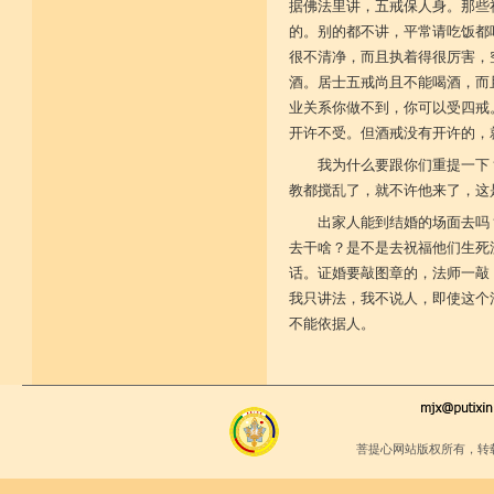
据佛法里讲，五戒保人身。那些
的。别的都不讲，平常请吃饭都
很不清净，而且执着得很厉害，
酒。居士五戒尚且不能喝酒，而
业关系你做不到，你可以受四戒
开许不受。但酒戒没有开许的，
我为什么要跟你们重提一下
教都搅乱了，就不许他来了，这
出家人能到结婚的场面去吗
去干啥？是不是去祝福他们生死
话。证婚要敲图章的，法师一敲
我只讲法，我不说人，即使这个
不能依据人。
菩提心网站版权所有，转