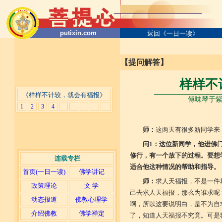
putixin.com
返回《一日一读》
【提问解答】
样样不
___________________
《样样不计较，就会有福报》
傅味琴于紫金
1
2
3
4
师：
这两天有很多新同学来
问1：这位新同学，他进佛
修行，有一个放下的过程。要想
连载专栏
适合他这种情况的帮助和指导。
首页(一日一读)
佛学讲记
师：
求人天福报，不是一件
政策理论
文 学
己去求人天福报，那么为谁求呢
动态报道
佛教心理学
啊，所以这要说明白，是不为自
介绍佛教
佛学禅定
了，知道人天福报不究竟。可是