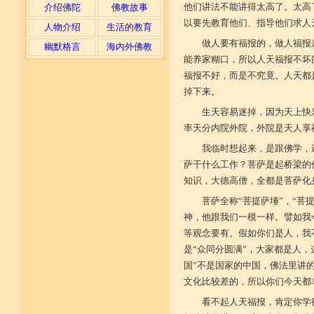
他们讲法不能讲得太高了。太高
介绍佛陀
佛教故事
以要先教育他们、指导他们求人
人物介绍
生活的教育
做人要有福报的，做人福报
幽默格言
海内外佛教
能养家糊口，所以人天福报不坏
福报不好，而是不究竟。人天都
掉下来。
生天容易迷掉，因为天上快
率天分内院外院，外院是天人享
我临时想起来，是跟佛学，
萨干什么工作？菩萨是起桥梁的
知识，大德高僧，全都是菩萨化
菩萨全称“菩提萨埵”，“菩
神，他跟我们一模一样。譬如我
等观念要有。假如你们是人，我
是“众同分圆满”，大家都是人，
国”不是国家的中国，佛法里讲
文化比较差的，所以你们今天都
看不起人天福报，肯定你学