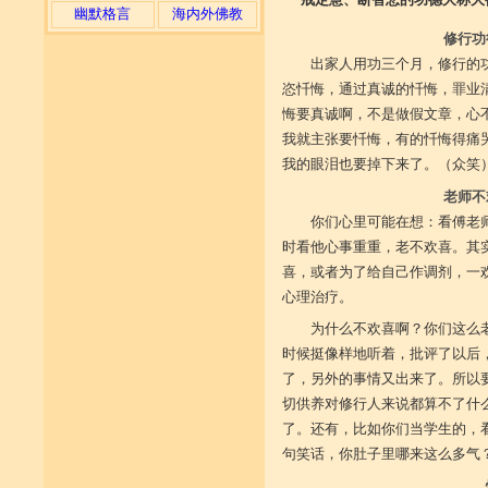
幽默格言
海内外佛教
修行功
出家人用功三个月，修行的
恣忏悔，通过真诚的忏悔，罪业
悔要真诚啊，不是做假文章，心
我就主张要忏悔，有的忏悔得痛
我的眼泪也要掉下来了。（众笑
老师不
你们心里可能在想：看傅老
时看他心事重重，老不欢喜。其
喜，或者为了给自己作调剂，一
心理治疗。
为什么不欢喜啊？你们这么
时候挺像样地听着，批评了以后
了，另外的事情又出来了。所以
切供养对修行人来说都算不了什
了。还有，比如你们当学生的，
句笑话，你肚子里哪来这么多气