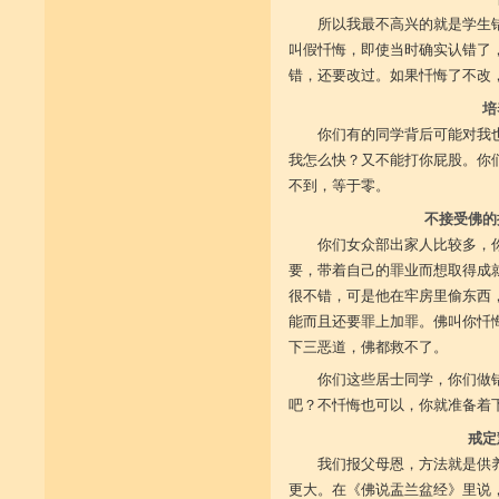
所以我最不高兴的就是学生
叫假忏悔，即使当时确实认错了
错，还要改过。如果忏悔了不改
培
你们有的同学背后可能对我
我怎么快？又不能打你屁股。你
不到，等于零。
不接受佛的
你们女众部出家人比较多，
要，带着自己的罪业而想取得成
很不错，可是他在牢房里偷东西
能而且还要罪上加罪。佛叫你忏
下三恶道，佛都救不了。
你们这些居士同学，你们做
吧？不忏悔也可以，你就准备着
戒定
我们报父母恩，方法就是供
更大。在《佛说盂兰盆经》里说