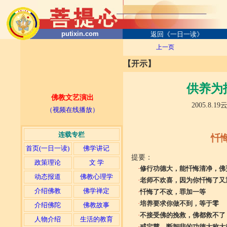
putixin.com
返回《一日一读》
上一页
【开示】
供养为报恩
佛教文艺演出
2005.8.19云南寺
（视频在线播放）
连载专栏
忏
首页(一日一读)
佛学讲记
提要：
政策理论
文 学
·
修行功德大，能忏悔清净，佛
动态报道
佛教心理学
·
老师不欢喜，因为你忏悔了又
介绍佛教
佛学禅定
·
忏悔了不改，罪加一等
·
培养要求你做不到，等于零
介绍佛陀
佛教故事
·
不接受佛的挽救，佛都救不了
人物介绍
生活的教育
·
戒定慧、断智悲的功德大称大