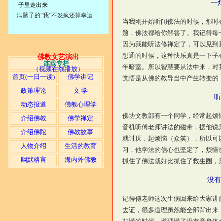
一
子里走出来
·
满脑子的“我”不发疯还算幸运
当我刚开始听闻佛法的时候，那时
题，佛法都给你解答了。我记得每
因为我能听法修禅定了，可以见到
想通的时候，这种快乐真是一下子
佛教文艺演出
连载专栏
年暗室。所以智慧要从法中来，对
（视频在线播放）
首页(一日一读)
佛学讲记
觉悟是从佛的教导当中产生转变的
政策理论
文 学
听
动态报道
佛教心理学
佛协文教部有一个同学，经常起烦
介绍佛教
佛学禅定
音机听傅老师讲法的磁带，据他说
介绍佛陀
佛教故事
就讨厌，起烦恼（众笑），所以可
人物介绍
生活的教育
习，他学法的信心也坚定了，烦恼
幽默格言
海内外佛教
抓住了佛法就好比抓住了救生圈，
没有
记得傅老师这次生病回来给大家讲
去证，很多道理虽然能全部背出来