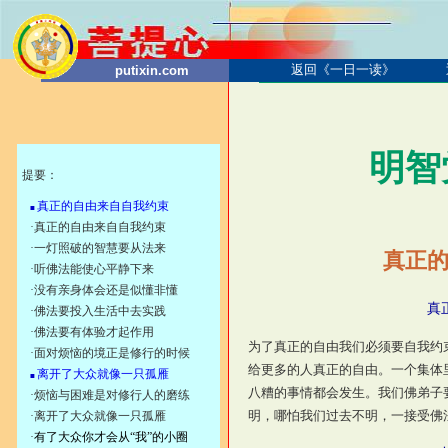
返回《一日一读》
putixin.com
明智
提要：
真正的自由来自自我约束
■
·
真正的自由来自自我约束
·
一灯照破的智慧要从法来
真正
·
听佛法能使心平静下来
·没有亲身体会还是似懂非懂
真
·
佛法要投入生活中去实践
·
佛法要有体验才起作用
为了真正的自由我们必须要自我约
·
面对烦恼的境正是修行的时候
给更多的人真正的自由。一个集体
离开了大众就像一只孤雁
■
八糟的事情都会发生。我们佛弟子
·
烦恼与困难是对修行人的磨练
明，哪怕我们过去不明，一接受佛
·
离开了大众就像一只孤雁
·
有了大众你才会从“我”的小圈