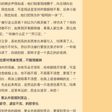
来的脚步声我知道；他们朝着我绕圈子，向左绕向右
，我也知道，可是我还是坚持闭着眼睛不看。后来小孩
敲，我也知道，他们把我当作“聪明的一休”了。
？修行这么容易？你以为六根灵敏了，得功夫了？你的
睛都不行，如果我开着眼睛修，看着人家过来，那么他
定。”“你修什么定？”“开口定。”
新立异，喜欢把高的东西拿出来吸引人，结果害了人。
的地方不对头。所以学法修行要按次第才科学，一年级
你讲了，你就犯错，那样才是一个真正的好老师。
也要对境修觉观，不随境颠倒
修叫对境修。你有耳朵尽管听，你有眼睛尽管看，可是
到贪瞋痴上去。你不能不观，不观看不清楚，要观了才
明白，再加上眼睛看不清楚，在路上迷迷糊糊的走，一
，先走起来再说，连旁边趴着一只老虎也看不见，结果
兽吃掉，还算幸运的，想走出迷宫，休想！
要从外面观到里边，
皆空、虚妄不实、刹那变化
看到世俗的颠倒，要从外面观到里边，要观到里边一切