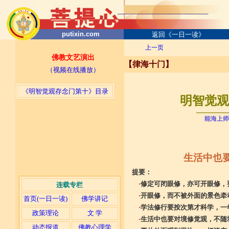
putixin.com
返回《一日一读》
上一页
佛教文艺演出
【律海十门】
（视频在线播放）
《明智觉观存念门第十》目录
明智觉观存
─────
能海上师
生活中也
提要：
·
修定可闭眼修，亦可开眼修，
连载专栏
·
开眼修，而不被外面的景色牵
首页(一日一读)
佛学讲记
·
学法修行要按次第才科学，一
政策理论
文 学
·
生活中也要对境修觉观，不随
动态报道
佛教心理学