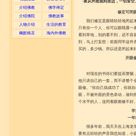
·
要从外面观到里边，一切皆空
介绍佛教
佛学禅定
修定可闭
介绍佛陀
佛教故事
我们修定是眼睛轻轻地闭起
人物介绍
生活的教育
只有你一个人，你可以眼睛露一
幽默格言
海内外佛教
看到草地，别的看不到，还不容
到，马上打妄想：前面同学这件
买的，多少钱。所以还是闭起来
开眼
对现在的书你们要提高警惕
他只讲自己的一套，而不讲整个
眼修。”你自己搞成功了，你就
眼，不被外面的景色牵动，做到
个水平的人，连闭着眼都修不好
学
一年
很多年前，我天天在上海龙
要有点轻轻的声音我也知道，小