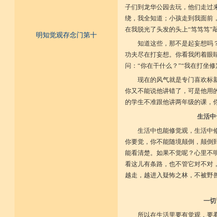
子们到龙华公园去玩，他们走过
绕，我全知道；小孩走到我面前
在我脱光了头发的头上“笃笃笃”
明知觉观存念门第十
知道这些，那不是起妄想吗
一、不为寿命财物扰乱否？
功夫尽在打妄想。你看我闭着眼
二、内怀一切能作宽大否？
三、于斗争生起及无义之事，能先
问：“你在干什么？”“我在打坐修
见否？
四、一切作为众务，不以好名彰显
现在的风气就是专门喜欢标
发动否？
你又不能说他讲错了，可是他用
五、作事具妙慧而小心谦谨否？
的学生不准跟他讲两年级的课，
六、受用莫得，亦不希求后来能得
成为某样之正念有否？
生活中
七、要知受用十分得有，多成扰乱
或至衰残充量之诤讼，时时知
生活中也能修觉观，生活中
觉否？
八、不隐藏他成就之能力否？
你要觉，你不能随境颠倒，颠倒
九、于其受用节俭最低否？
能看清楚。如果不觉呢？心里不
十、有大势力能作谦小之成就否？
看这儿有条路，也不管它对不对
十一、成为不识父者否？
十二、成为不识母者否？
越走，越进入疑怖之林，不被野
十三、成为不识沙门者否？
十四、成为不识贤善士夫者否？
十五、成为不敬奉尊长否？
一切
十六、于佛作不恭敬否？
十七、于法成为不恭敬否？
所以在生活里要有觉观，要