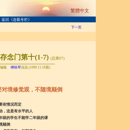
繁體中文
返回《连载专栏》
下一页
念门第十(1-7)
(总第07)
──────────────────
编集
傅味琴
浅说 (1999.11.18晨)
要对境修觉观，不随境颠倒
要依情况而定
动，这是有水平的人
年级的学生不能学二年级的课
境颠倒