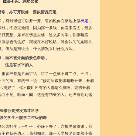
、虚妄不实、刹那变化
眼修，亦可开眼修，要依情况而定
来，有时候也可以开一开。譬如说你在草地上修
禅定
，
条线，不必完全闭，因为露一条线，你看来看去，最多
易打妄想。如果在佛堂里修，这么多同学，你眼睛看
衣服颜色倒蛮好，我现在不好说话，等会我问问她哪儿
好。佛法是辩证法，什么情况采用什么方法。
修，而不被外面的景色牵动，
这是有水平的人
，很多书都是片面讲话，讲了一点就不讲二点、三点，
全面的法。有的书上说：“修定应该把眼睛睁开来，开着
自己搞好了，你不能叫所有的人都这么搞啊。能够开着
视而不见、听而不闻，这是有功夫的人。还没有达到这
。
法修行要按次第才科学，
级的学生不能学二年级的课
华公园打坐，一打坐，心静下去了，六根灵敏得很，只
孩子在我旁边玩，我都知道。那一天学校老师陪着小孩