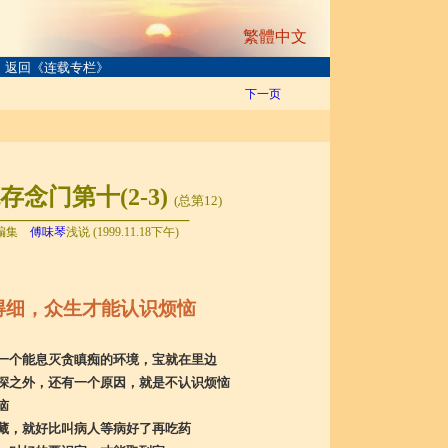
繁體中文
返回《连载专栏》
下一页
念门第十(2-3)
(总第12)
──────────────────
编集
傅味琴
浅说 (1999.11.18下午)
得细，众生才能认识烦恼
一个能息灭贪瞋痴的环境，宝就在里边
深之外，还有一个原因，就是不认识烦恼
恼
藏，就好比叫病人等病好了再吃药