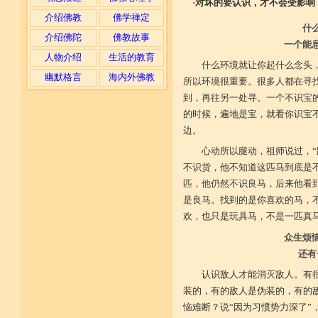
·
对坏的要认识，才不会受影响
介绍佛教
佛学禅定
什
介绍佛陀
佛教故事
一个能
人物介绍
生活的教育
什么环境就让你起什么念头
幽默格言
海内外佛教
所以环境很重要。很多人都在寻
到，再往另一处寻。一个不识宝
的时候，遍地是宝，就看你识宝
边。
心动所以腿动，祖师说过，
不识货，他不知道这匹马到底是
匹，他仍然不识良马，后来他看
是良马。找到的是你喜欢的马，
欢，也只是玩具马，不是一匹真
众生烦
还有
认识敌人才能消灭敌人。有
装的，有的敌人是伪装的，有的
恼难断？说“因为习惯势力深了”