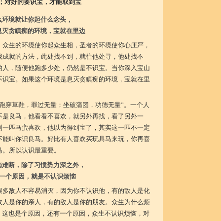
；对好的要识宝，才能取到宝
么环境就让你起什么念头，
息灭贪瞋痴的环境，宝就在里边
，众生的环境使你起众生相，圣者的环境使你心庄严，
找成就的方法，此处找不到，就往他处寻，他处找不
的人，随便他跑多少处，仍然是不识宝。当你深入宝山
不识宝。如果这个环境是息灭贪瞋痴的环境，宝就在里
“跑穿草鞋，罪过无量；坐破蒲团，功德无量”。一个人
不是良马，他看看不喜欢，就另外再找，看了另外一
到一匹马蛮喜欢，他以为得到宝了，其实这一匹不一定
不能叫你识良马。好比有人喜欢买玩具马来玩，你再喜
马。所以认识最重要。
恼难断，除了习惯势力深之外，
一个原因，就是不认识烦恼
很多敌人不容易消灭，因为你不认识他，有的敌人是化
敌人是你的亲人，有的敌人是你的朋友。众生为什么烦
，这也是个原因，还有一个原因，众生不认识烦恼，对