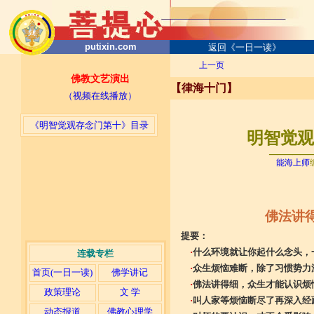
putixin.com
返回《一日一读》
上一页
佛教文艺演出
【律海十门】
（视频在线播放）
《明智觉观存念门第十》目录
明智觉观存
─────
能海上师
佛法讲
提要：
·
什么环境就让你起什么念头，
连载专栏
·
众生烦恼难断，除了习惯势力
首页(一日一读)
佛学讲记
·
佛法讲得细，众生才能认识烦
政策理论
文 学
·
叫人家等烦恼断尽了再深入经
动态报道
佛教心理学