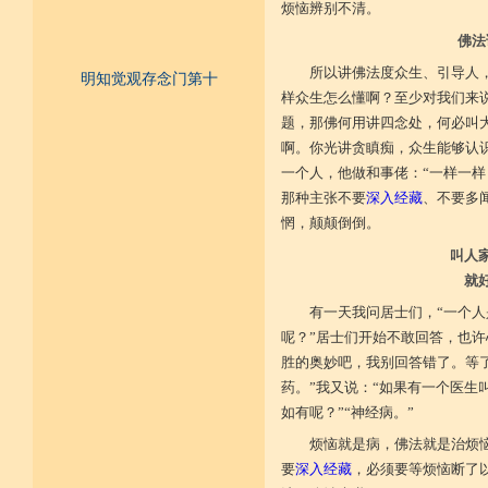
烦恼辨别不清。
佛法
所以讲佛法度众生、引导人
明知觉观存念门第十
样众生怎么懂啊？至少对我们来说
一、不为寿命财物扰乱否？
题，那佛何用讲四念处，何必叫
二、内怀一切能作宽大否？
三、于斗争生起及无义之事，能先
啊。你光讲贪瞋痴，众生能够认
见否？
一个人，他做和事佬：“一样一样
四、一切作为众务，不以好名彰显
发动否？
那种主张不要
深入经藏
、不要多
五、作事具妙慧而小心谦谨否？
惘，颠颠倒倒。
六、受用莫得，亦不希求后来能得
成为某样之正念有否？
叫人
七、要知受用十分得有，多成扰乱
就
或至衰残充量之诤讼，时时知
觉否？
有一天我问居士们，“一个
八、不隐藏他成就之能力否？
九、于其受用节俭最低否？
呢？”居士们开始不敢回答，也
十、有大势力能作谦小之成就否？
胜的奥妙吧，我别回答错了。等
十一、成为不识父者否？
药。”我又说：“如果有一个医生
十二、成为不识母者否？
十三、成为不识沙门者否？
如有呢？”“神经病。”
十四、成为不识贤善士夫者否？
十五、成为不敬奉尊长否？
烦恼就是病，佛法就是治烦
十六、于佛作不恭敬否？
要
深入经藏
，必须要等烦恼断了
十七、于法成为不恭敬否？