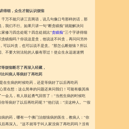
讲得细，众生才能认识烦恼
，千万不能只讲三言两语，说几句像口号那样的话，那
，我们不行。如果只讲一句“断贪瞋痴”就能解决问
大家修习四念处呢？四念处就比“
贪瞋痴
”三个字讲得细
识贪瞋痴吗？你说这是贪，他说这不叫贪，再问问另外
，可以叫贪，也可以说不是贪。”那怎么断烦恼？所以
闻、不要大转法轮的人极有罪过！使众生永远迷迷惘
家等烦恼断尽了再深入经藏，
好比叫病人等病好了再吃药
人是在生病的时候吃药，还是等病好了以后再吃药
许心里在想：这么简单的问题还来问我们！可能有极其殊
了一会儿，有人鼓起勇气回答了：“当然生病的时候吃
叫你等病好了以后再吃药呢？”他们说：“没这种人。”“假
恼病的药，哪有一个佛门治烦恼病的医生，教病人：“你
以后再深入。”这不就等于叫人家没病了再吃药吗？没有