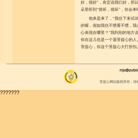
好，很好”，肯定说我们好，所
朵里听到“很坏，很坏”，你会来
他来是来了，“我住下来试
的喔，假如我住不惯看不惯，我
心表现在哪里？“我到别的地方
你在这儿也是一个退菩提心的人
菩提心，你这个菩提心大打折扣
菩提心网站版权所有，转
???????