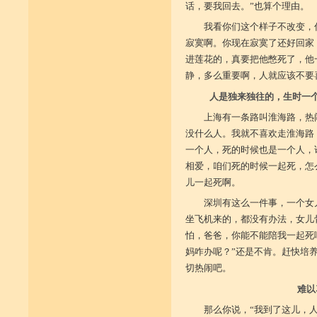
话，要我回去。”也算个理由。
我看你们这个样子不改变，
寂寞啊。你现在寂寞了还好回家
进莲花的，真要把他憋死了，他
静，多么重要啊，人就应该不要
人是独来独往的，生时一
上海有一条路叫淮海路，热
没什么人。我就不喜欢走淮海路
一个人，死的时候也是一个人，
相爱，咱们死的时候一起死，怎
儿一起死啊。
深圳有这么一件事，一个女
坐飞机来的，都没有办法，女儿
怕，爸爸，你能不能陪我一起死
妈咋办呢？”还是不肯。赶快培
切热闹吧。
难以
那么你说，“我到了这儿，