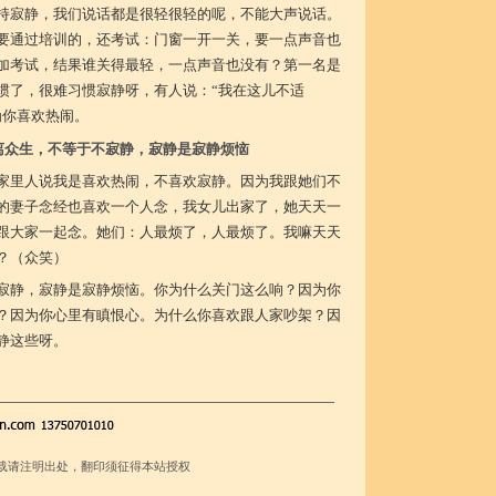
持寂静，我们说话都是很轻很轻的呢，不能大声说话。
要通过培训的，还考试：门窗一开一关，要一点声音也
加考试，结果谁关得最轻，一点声音也没有？第一名是
惯了，很难习惯寂静呀，有人说：“我在这儿不适
为你喜欢热闹。
离众生，不等于不寂静，寂静是寂静烦恼
家里人说我是喜欢热闹，不喜欢寂静。因为我跟她们不
的妻子念经也喜欢一个人念，我女儿出家了，她天天一
跟大家一起念。她们：人最烦了，人最烦了。我嘛天天
？（众笑）
寂静，寂静是寂静烦恼。你为什么关门这么响？因为你
？因为你心里有瞋恨心。为什么你喜欢跟人家吵架？因
静这些呀。
载请注明出处，翻印须征得本站授权