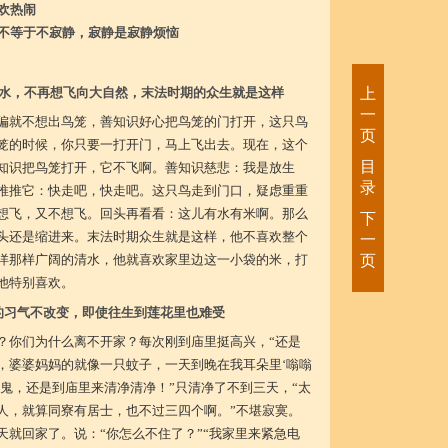
欢热闹
不等于不寂静，寂静是寂静烦恼
水，不再想飞向大自然，末法时期的众生就是这样
上
一
偏就不想出鸟笼，善知识好心把鸟笼的门打开，这只鸟
页
笼的时候，你只要一打开门，马上飞出去。现在，这个
目
知识把鸟笼打开，它不飞啊。善知识慈悲：我是放生
录
推推它：快走吧，快走吧。这只鸟走到门口，疑虑重重
想飞，又不想飞。回头再看看：这儿有水有米啊。那么
下
头还是缩进来。末法时期众生就是这样，他不喜欢整个
一
洋那样广阔的清水，他就喜欢家里边这一小袋的米，打
页
他特别喜欢。
的习气不改变，即使往生到莲花里也难受
？你们为什么离不开家？每次刚到庙里挺高兴，“还是
，婆婆妈妈的就像一只蚊子，一天到晚在我耳朵里‘嗡嗡
鬼，还是到庙里来清净清净！”只清净了不到三天，“太
人，就算同寮有居士，也不过三四个啊。”不堪寂寞。
天就回家了。说：“你怎么不住了？”“我家里来紧急电