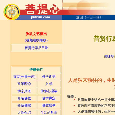
putixin.com
返回《一日一读》
佛教文艺演出
普贤行愿
（视频在线播放）
普贤行愿品目录
─
傅味琴
连载专栏
首页(一日一读)
佛学讲记
人是独来独往的，生
政策理论
文 学
动态报道
佛教心理学
提要：
介绍佛教
佛学禅定
只喜欢笼中这么一点小米
介绍佛陀
佛教故事
喜热闹不喜寂静的习气不
人是独来独往的，生时一
人物介绍
生活的教育