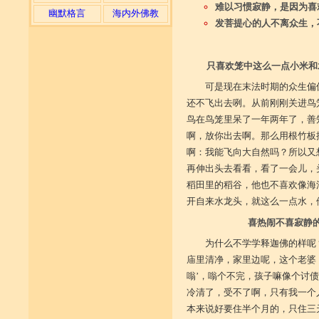
难以习惯寂静，是因为喜
幽默格言
海内外佛教
发菩提心的人不离众生，
只喜欢笼中这么一点小米和
可是现在末法时期的众生偏
还不飞出去咧。从前刚刚关进鸟
鸟在鸟笼里呆了一年两年了，善
啊，放你出去啊。那么用根竹板
啊：我能飞向大自然吗？所以又
再伸出头去看看，看了一会儿，
稻田里的稻谷，他也不喜欢像海
开自来水龙头，就这么一点水，
喜热闹不喜寂静
为什么不学学释迦佛的样呢
庙里清净，家里边呢，这个老婆
嗡’，嗡个不完，孩子嘛像个讨债
冷清了，受不了啊，只有我一个
本来说好要住半个月的，只住三