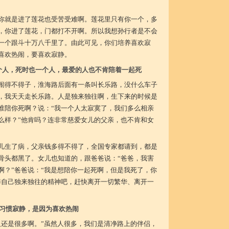
你就是进了莲花也受苦受难啊。莲花里只有你一个，多
，你进了莲花，门都打不开啊。所以我想孙行者是不会
一个跟斗十万八千里了。由此可见，你们培养喜欢寂
喜欢热闹，要喜欢寂静。
个人，死时也一个人，最爱的人也不肯陪着一起死
闹得不得子，淮海路后面有一条叫长乐路，没什么车子
，我天天走长乐路。人是独来独往啊，生下来的时候是
谁陪你死啊？说：“我一个人太寂寞了，我们多么相亲
么样？”他肯吗？连非常慈爱女儿的父亲，也不肯和女
儿生了病，父亲钱多得不得了，全国专家都请到，都是
骨头都黑了。女儿也知道的，跟爸爸说：“爸爸，我害
啊？”爸爸说：“我是想陪你一起死啊，但是我死了，你
养自己独来独往的精神吧，赶快离开一切繁华、离开一
习惯寂静，是因为喜欢热闹
人还是很多啊。”虽然人很多，我们是清净路上的伴侣，