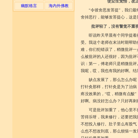
使众生觉悟，改
幽默格言
海内外佛教
“令彼舍恶发菩提”，我们
舍掉恶行，能够发菩提心，这是
批评轻了，没有警觉不重
听说昨天早晨有个同学提着
受。我这个老师在末法时期帮助
难，你们犯错误了，稍微批评一
么被批评的人还很好，因为批评
识：第一，傅老师只是稍微批评
我呢，哎，我也有我的好啊。结
缺点发展了，那么怎么办呢
打针灸那样，打针灸是为了治病
疼没效果的，“哎，稍微有点酸
好啊。病没好怎么办？只好再刺
可是批评加重了，他心里不
苦得乐呀，我来修行，还要把我
不想投入修行。肚子里么有股气
么也不想改到底，那么烦恼一发