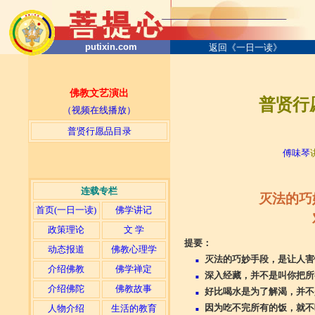
putixin.com
返回《一日一读》
佛教文艺演出
普贤行
（视频在线播放）
普贤行愿品目录
─
傅味琴
连载专栏
灭法的巧
首页(一日一读)
佛学讲记
政策理论
文 学
提要：
动态报道
佛教心理学
灭法的巧妙手段，是让人害
■
介绍佛教
佛学禅定
深入经藏，并不是叫你把所
■
介绍佛陀
佛教故事
好比喝水是为了解渴，并不
■
因为吃不完所有的饭，就不
人物介绍
生活的教育
■