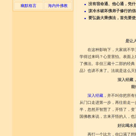
没有宿命通、他心通，凭什
■
幽默格言
海内外佛教
泼冷水破坏佛弟子修行的信
■
要弘扬大乘佛法，首先要使
■
是让
在这种影响下，大家就不学
学得过来吗？心里害怕。表面上
了佛法。非但三藏十二部的经典
品》也讲不来了。法就是这么灭
深入经藏
能
深入经藏
，并不叫你把所有
从门口走进第一步，再往前走一
半，忽然开智慧了，开悟了，变
国佛教来说，古来开悟的人，也
好比喝水
再打一个比方，你口渴了想