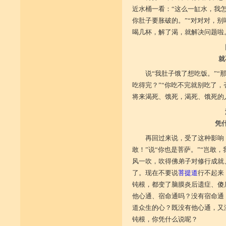
近水桶一看：“这么一缸水，我
你肚子要胀破的。”“对对对，
喝几杯，解了渴，就解决问题啦
就
说“我肚子饿了想吃饭。”“
吃得完？”“你吃不完就别吃了
将来渴死、饿死，渴死、饿死的
凭
再回过来说，受了这种影响
敢！”说“你也是菩萨。”“岂敢
风一吹，吹得佛弟子对修行成就
了。现在不要说
菩提道
行不起来
钝根，都变了脑膜炎后遗症、傻
他心通、宿命通吗？没有宿命通
道众生的心？既没有他心通，又
钝根，你凭什么说呢？