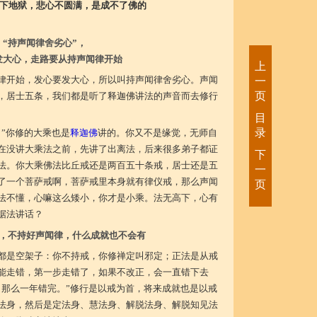
下地狱，悲心不圆满，是成不了佛的
“持声闻律舍劣心”，
发大心，走路要从持声闻律开始
上
律开始，发心要发大心，所以叫持声闻律舍劣心。声闻
一
页
，居士五条，我们都是听了释迦佛讲法的声音而去修行
目
录
”你修的大乘也是
释迦佛
讲的。你又不是缘觉，无师自
在没讲大乘法之前，先讲了出离法，后来很多弟子都证
下
法。你大乘佛法比丘戒还是两百五十条戒，居士还是五
一
了一个菩萨戒啊，菩萨戒里本身就有律仪戒，那么声闻
页
法不懂，心嘛这么矮小，你才是小乘。法无高下，心有
据法讲话？
，不持好声闻律，什么成就也不会有
都是空架子：你不持戒，你修禅定叫邪定；正法是从戒
能走错，第一步走错了，如果不改正，会一直错下去
，那么一年错完。”修行是以戒为首，将来成就也是以戒
法身，然后是定法身、慧法身、解脱法身、解脱知见法