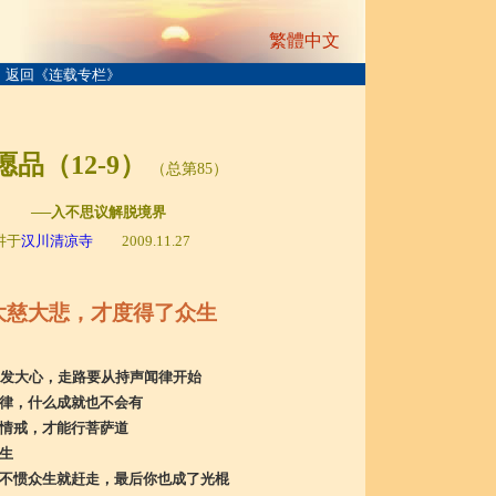
繁體中文
返回《连载专栏》
愿品（1
2
-
9
）
（总第85）
─入不思议解脱境界
讲于
汉川清凉寺
2009.11.27
慈大悲，才度得了众生
要发大心，走路要从持声闻律开始
律，什么成就也不会有
情戒，才能行菩萨道
生
不惯众生就赶走，最后你也成了光棍