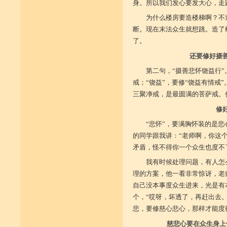
身。所以我们发心要发大心，走
为什么楼房要造楼梯啊？不
断。现在末法众生就想跳。造了
了。
还要修好摄
第二句，“摄善悲怀饶益行”
戒；“饶益”，要修“饶益有情戒
三聚净戒，是最圆满的菩萨戒。
修
“悲怀”，要满胸怀装的是
的同学跟我讲：“老师啊，你这
矛盾，怪不得你一个众生也度不
我有时候处理问题，有人怎
理的方案，他一看非常惊讶，老
自己没本事度众生进来，光是有
个，“哎呀，坏透了，再赶出去
悲，要修慈心悲心，那样才能度
慈悲心要在众生身上