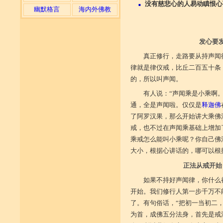
没有慈悲心的人易动瞋恨心
■
幽默格言
海内外佛教
发心要
真正修行，走路要从持声闻
律就是律仪戒，比丘二百五十条
的，所以叫声闻。
有人说：“声闻乘是小乘啊。
通，全是声闻啦。仅仅是
释迦佛
了阿罗汉果，那么开始讲大乘佛
戒，也不过在声闻乘基础上增加
乘戒怎么能叫小乘呢？你自己佛
大小，根据心讲话的，哪可以根
正法从戒开始
如果不持好声闻律，你什么
开始。我们修行人第一步千万不
了。有句俗话，“把初一当初二
为首，成佛五分法身，首先是戒