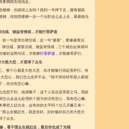
路要脚踏实地地走。
造楼梯，你跳得上去吗？跳到一半摔下去，腿骨都跌
楼梯，你按照楼梯一步一个台阶这么走上去，最最稳当
善法戒、饶益有情戒，才能行菩萨道
。前一句是突出律仪戒；这一句“摄善”，要修摄善法
”。律仪戒、摄善法戒、饶益有情戒，三个戒合起来就叫
你修好这两句话，才能够
行菩萨道
，才能修菩萨行。
好大慈大悲，才度得了众生
悲心，整个心都是大慈大悲，你才能够行得起菩萨行。有
个大悲心，我们怎么也学不会。”怪不得你经常跟人家闹
了，你没有悲心嘛。
么也想不到，他满脑子：这个人实在是害群之马。我处
师怎么会这么处理的？因为你没有悲心，我有悲心嘛。
本事把人赶出去，会有你的太平吗？过几天嘛又来一
。”那么全都赶光，就是你好。好好修好自己的大慈大
得了众生。
修，看不惯众生就赶走，最后你也成了光棍