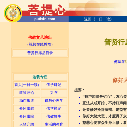
putixin.com
返回《一日一读》
佛教文艺演出
普贤行
（视频在线播放）
普贤行愿品目录
─
傅味琴
连载专栏
修好大
首页(一日一读)
佛学讲记
提要：
政策理论
文 学
“持声闻律舍劣心”，发心
■
动态报道
佛教心理学
正法从戒开始，不持好声闻
■
介绍佛教
佛学禅定
还要修好摄善法戒、饶益有
■
修好大慈大悲，才度得了众
介绍佛陀
佛教故事
■
慈悲心要在众生身上修，看
■
人物介绍
生活的教育