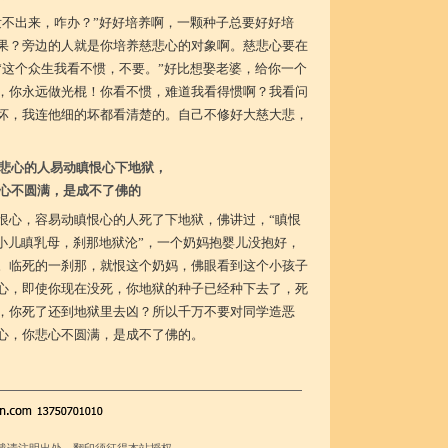
发不出来，咋办？”好好培养啊，一颗种子总要好好培
果？旁边的人就是你培养慈悲心的对象啊。慈悲心要在
“这个众生我看不惯，不要。”好比想娶老婆，给你一个
，你永远做光棍！你看不惯，难道我看得惯啊？我看问
坏，我连他细的坏都看清楚的。自己不修好大慈大悲，
悲心的人易动瞋恨心下地狱，
心不圆满，是成不了佛的
恨心，容易动瞋恨心的人死了下地狱，佛讲过，“瞋恨
“小儿瞋乳母，刹那地狱沦”，一个奶妈抱婴儿没抱好，
。临死的一刹那，就恨这个奶妈，佛眼看到这个小孩子
心，即使你现在没死，你地狱的种子已经种下去了，死
，你死了还到地狱里去凶？所以千万不要对同学造恶
心，你悲心不圆满，是成不了佛的。