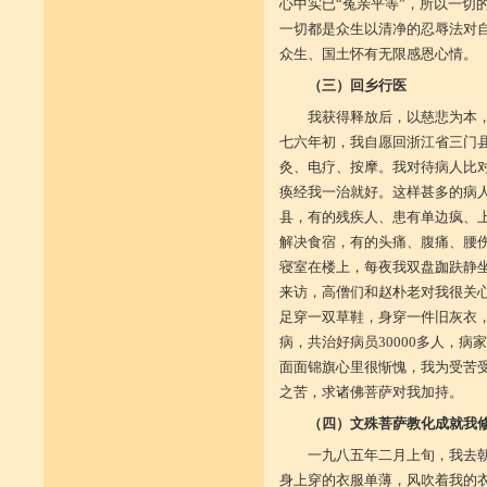
心中实已“冤亲平等”，所以一切
一切都是众生以清净的忍辱法对
众生、国土怀有无限感恩心情。
（三）回乡行医
我获得释放后，以慈悲为本
七六年初，我自愿回浙江省三门
灸、电疗、按摩。我对待病人比
痪经我一治就好。这样甚多的病
县，有的残疾人、患有单边疯、
解决食宿，有的头痛、腹痛、腰
寝室在楼上，每夜我双盘跏趺静
来访，高僧们和赵朴老对我很关心
足穿一双草鞋，身穿一件旧灰衣
病，共治好病员30000多人，病
面面锦旗心里很惭愧，我为受苦
之苦，求诸佛菩萨对我加持。
（四）文殊菩萨教化成就我
一九八五年二月上旬，我去
身上穿的衣服单薄，风吹着我的