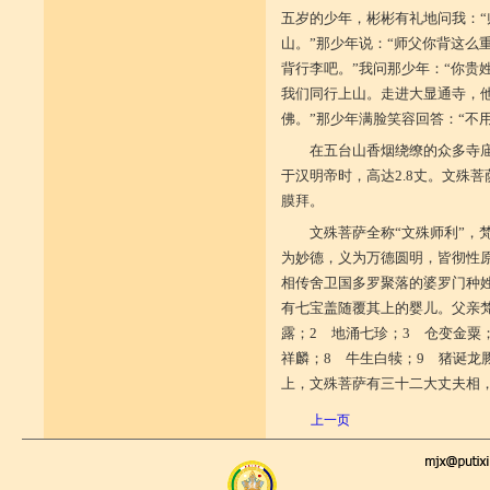
五岁的少年，彬彬有礼地问我：“
山。”那少年说：“师父你背这么
背行李吧。”我问那少年：“你贵
我们同行上山。走进大显通寺，
佛。”那少年满脸笑容回答：“不
在五台山香烟绕缭的众多寺
于汉明帝时，高达2.8丈。文殊
膜拜。
文殊菩萨全称“文殊师利”，梵
为妙德，义为万德圆明，皆彻性
相传舍卫国多罗聚落的婆罗门种
有七宝盖随覆其上的婴儿。父亲
露；2 地涌七珍；3 仓变金粟
祥麟；8 牛生白犊；9 猪诞龙
上，文殊菩萨有三十二大丈夫相
上一页