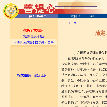
putixin.com
返回《一日一读》
上一页
佛教文艺演出
清定
（视频在线播放）
《清定上师隐尘回忆录》目录
（二）在周恩来总理直接关
在“以阶段斗争为纲”的岁月
提篮桥监狱。我以佛门比丘宽大
菩萨精神，以牢房作禅房，视监
持半月诵戒，坚持三月安居，没
相关连接
：
清定上师
数日安坐，不饮不食，心如虚空，
种疾病，治好了一批又一批“病囚
遂命我为“狱医”，并获狱方称赞
整整度过了20个春秋。直至一九
初会长的呼吁下我获得释放，我当