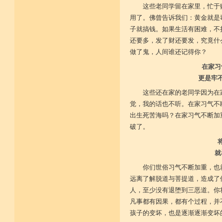
这些老同学留在家里，忙于
用了。佛曾告诉我们：黄金就是
子就搞钱。如果生活有困难，不
还要多，发了财还要发，究竟什
做了鬼，人间谁还记得你？
在家习
更是牢
这些还在家的老同学因为在
觉，我的话也不听。在家习气不
出生死苦海吗？在家习气不断加
破了。
就
你们世俗习气不断加重，也
远离了解脱道与菩提道，造成了
人，至少没有退堕到三恶道。你
凡事都有因果，都有个过程，并
孩子的变坏，也是逐渐逐渐变坏