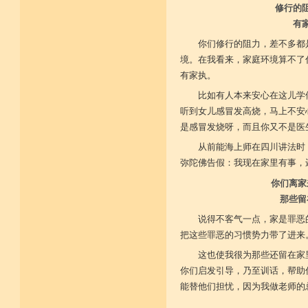
修行的
有
你们修行的阻力，差不多都
境。在我看来，家庭环境算不了
有家执。
比如有人本来安心在这儿学
听到女儿感冒发高烧，马上不安
是感冒发烧呀，而且你又不是医
从前能海上师在四川讲法时
弥陀佛告假：我现在家里有事，
你们离家
那些留
说得不客气一点，家是罪恶
把这些罪恶的习惯势力带了进来
这也使我很为那些还留在家
你们启发引导，乃至训话，帮助
能替他们担忧，因为我做老师的