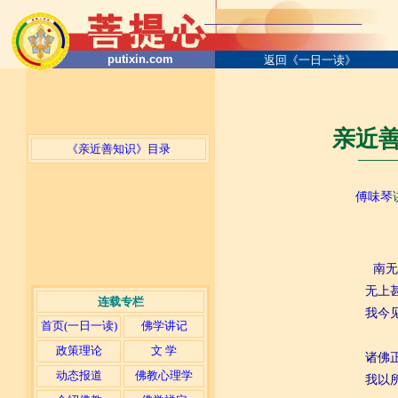
putixin.com
返回《一日一读》
亲近善
《亲近善知识》目录
─────
傅味琴
南无
无上
连载专栏
我今
首页(一日一读)
佛学讲记
政策理论
文 学
诸佛
动态报道
佛教心理学
我以