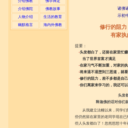
介绍佛教
佛学禅定
诸佛
介绍佛陀
佛教故事
示初
人物介绍
生活的教育
幽默格言
海内外佛教
修行的阻力
有家执
提要：
·
头发都白了，还留在家里忙赚
当了世界首富才满足
·
在家习气不断加重，对家的执
·
将来退不退堕到三恶道，就看
·
修行的阻力，差不多都是自己
·
你们离家来学习的，我还可以
头发
释迦佛的话对你们
从我建立法幢以来，同学们
些仍然留在家里的老同学现在已
些人头发都白了！忽然想想十年