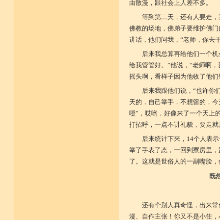
由散漫，跟社会上人差不多。
等到第二天，还有人要走，
佛教的场地，佛弟子要维护佛门
讲话，他们问我，“老师，你去干
后来我总算再给他们一个机
给我管管好。”他说，“老师啊
摇头啊，看样子因为他收了他们
后来我跟他们说，“也许你
天的，自己举手，不想留的，今
噔”，哎哟，好像来了一个天上
打招呼，一点不讲礼貌，要走就
后来统计下来，14个人表
举了手表了态，一回到寮房里，
了。这就是世俗人的一副嘴脸，
既
还有个别人真奇怪，出来常
漫、自作主张！你又不是小住，