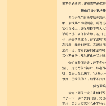
道不受感动啊，还想离开老师离
进佛门首先要培养
所以进佛门首先要培养寂静
够，多找几个助理纠察。听说现
我住在楼上，还发现楼下有人大
话呢？佛门要保持寂静，连开门
你，别去学拿破仑，穿了皮鞋“
高跟鞋，我特别厌恶。高跟鞋是
清高一点。你看我穿的都是布鞋
我也不修行，竟然还供养我皮鞋
你们在外面走走，差不多你
洞门，这边写着“寂静”，那边写
呀，黄居士你也来了。”这些人
修好。已经信佛了，如果不好好
笑也要笑
能海上师又一次在讲解时说
导了一下，讲了笑的问题，笑也
那样，因为大家高兴么也不计较