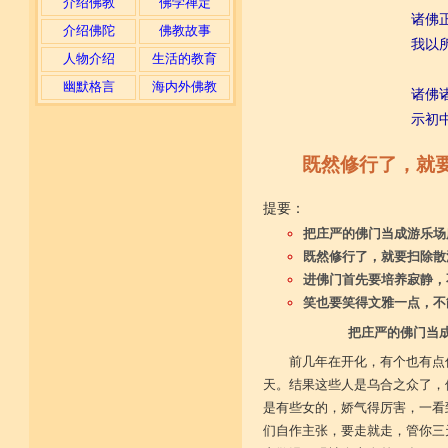
介绍佛教
佛学禅定
诸佛
介绍佛陀
佛教故事
我以
人物介绍
生活的教育
幽默格言
海内外佛教
诸佛
示初
既然修行了，就
提要：
把庄严的佛门当成游乐场
既然修行了，就要扫除散
进佛门首先要培养寂静，
笑也要笑得文雅一点，不
把庄严的佛门当
前几年在开化，有个也有点
天。结果这些人是乌合之众了，
是有些女的，娇气得厉害，一看
们自作主张，要走就走，管你三