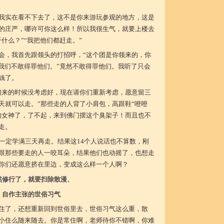
我实在看不下去了，这不是你来游玩参观的地方，这是
的庄严，哪许可你这么样！所以我很生气，就要上楼去
什么？”“我把他们都赶走。”
会，我首先跟领头的打招呼，“这个团是你领来的，你
，我们不敢得罪他们。”竟然不敢得罪他们。我听了只会
钱了。
们来的时候没考虑好，现在请你们重新考虑，愿意留三
天就可以走。”那些走的人背了小肩包，高跟鞋“噔噔
的女神了，了不起，来到佛门摆这个臭架子！而且也不
走。
示一定学满三天再走。结果这14个人说话也不算数，刚
跟那些要走的人一咬耳朵，结果他们也动摇了，也想走
你们还愿意挤在里边，变成这么样一个人啊？
然修行了，就要扫除散漫、
自作主张的世俗习气
住了，还想重新回到世俗里去，世俗习气这么重，散
小住么随来随去。你是常住啊，老师待你不错啊，你难