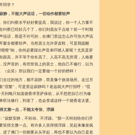
开同学？
寂静，不能大声说话，一切动作都要轻声
。你们纠察水平好好要提高，我说过，你一个人力量不
在纠察已经好几个了，你们到底在干点啥？前一个时期
声说话，那是不许可的，在佛门里边怎么许可你大声说
开窗全都要轻声。当然居士允许穿皮鞋，可是我提醒
噔噔噔”响，你何必要踩出声音来吓唬人家呢？尤其是穿
鞋跟高，并不等于你长高了。人高不高无所谓，人格要
，没声音的，有些世俗上的居士，他自己不修行，以为
。（众笑）所以我们一定要做一个好的榜样！
们去过的地方，都不寂静，简直像个旅游场所。走过月
着“涅槃”，可是里边寂静吗？老远就大声打招呼：“哎
一天到晚只知道烧香求菩萨保佑，从不想把自己行为修
来听法修行，到老了，也会变成这样一个烧香老太婆。
得文雅一点，不能太夸张、浮躁
：“寂默安静，不轻动、不浮躁。”那一天特别给你们开
要笑得文雅一点。有许多人笑得很浮躁，笑起来像发疯
。进了佛门一切都要从头学起，再也不要以为自己是老