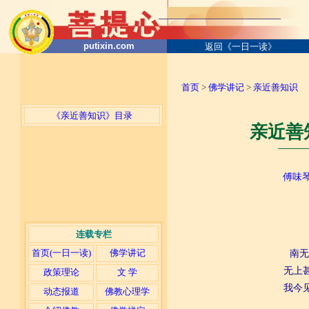
putixin.com
返回《一日一读》
首页
>
佛学讲记
>
亲近善知识
《亲近善知识》目录
亲近善
─────
傅味
连载专栏
首页(一日一读)
佛学讲记
南无
无上
政策理论
文 学
我今
动态报道
佛教心理学