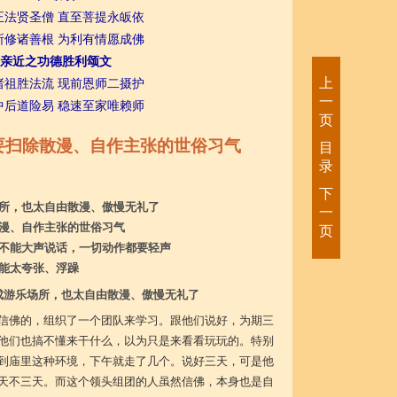
正法贤圣僧 直至菩提永皈依
所修诸善根 为利有情愿成佛
亲近之功德胜利颂文
上
诸祖胜法流 现前恩师二摄护
一
中后道险易 稳速至家唯赖师
页
要扫除散漫、自作主张的世俗习气
目
录
下
所，也太自由散漫、傲慢无礼了
一
漫、自作主张的世俗习气
页
不能大声说话，一切动作都要轻声
能太夸张、浮躁
成游乐场所，也太自由散漫、傲慢无礼了
信佛的，组织了一个团队来学习。跟他们说好，为期三
他们也搞不懂来干什么，以为只是来看看玩玩的。特别
到庙里这种环境，下午就走了几个。说好三天，可是他
天不三天。而这个领头组团的人虽然信佛，本身也是自