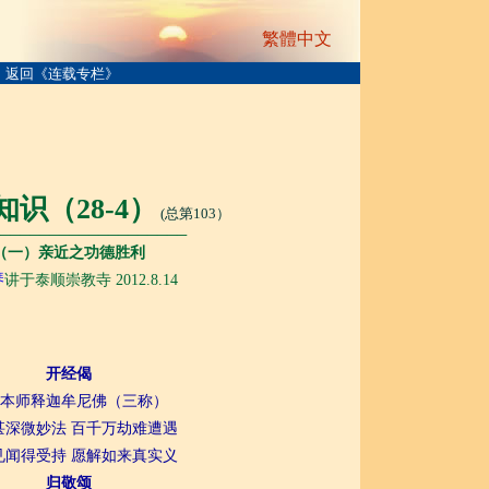
繁體中文
返回《连载专栏》
知识（2
8
-
4
）
(总第103）
───────────────────
（一）亲近之功德胜利
琴
讲于泰顺崇教寺 2012.8.14
开经偈
本师释迦牟尼佛（三称）
甚深微妙法 百千万劫难遭遇
见闻得受持 愿解如来真实义
归敬颂