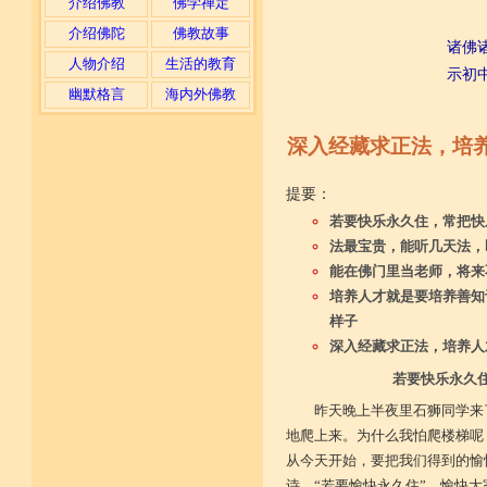
介绍佛教
佛学禅定
介绍佛陀
佛教故事
诸佛
人物介绍
生活的教育
示初
幽默格言
海内外佛教
深入经藏求正法，培
提要：
若要快乐永久住，常把快
法最宝贵，能听几天法，
能在佛门里当老师，将来
培养人才就是要培养善知
样子
深入经藏求正法，培养人
若要快乐永久
昨天晚上半夜里石狮同学来
地爬上来。为什么我怕爬楼梯呢
从今天开始，要把我们得到的愉
诗，“若要愉快永久住”，愉快