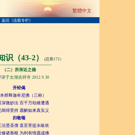
繁體中文
返回《连载专栏》
知识（
43-2
）
(总第172）
───────────────────
（二）所亲近之德
琴
讲于太湖吉祥寺 2012.9.30
开经偈
本师释迦牟尼佛（三称）
甚深微妙法 百千万劫难遭遇
见闻得受持 愿解如来真实义
归敬颂
正法贤圣僧 直至菩提永皈依
所修诸善根 为利有情愿成佛