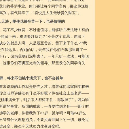
是我们的菩萨事业。你们要让每个同学高兴，那么你送给
高兴，喜气洋洋了，“喜悦是人生最珍贵的财宝”。
几天法，即使花钱辛苦一下，也是值得的
，花了不少旅费，不过也值得，能够听几天法呀！有的
是想留下来，难道要赶我走？”不是这个意思，你留下
缺少的就是人啊，人是最宝贵的。留下来干什么？“我
天在我这儿，否则的话，去年我在你们石狮那里讲了一
不行，因为我要到深圳去了。一年只听一次法，可能说
，这跟你们石狮宝光寺的领导、那些发心的同学有关
师，将来不但桃李满天下，也不会孤单
前常说我的工作就是培养人才，培养你们出家同学将来
你当老师讲佛法有什么不好呢？你在社会上当老师——
使桃李满天下，到后来人都留不住，都散掉了”，因为毕
所谓的事业、所谓的成家，一直要忙到老死——那个时
佛学的老师，你看我到了83岁，孤单吗？可能84岁也
不管有什么理想抱负，不要执著世间上的一切。难免过
难改变，那么今天就努力改变改变吧。