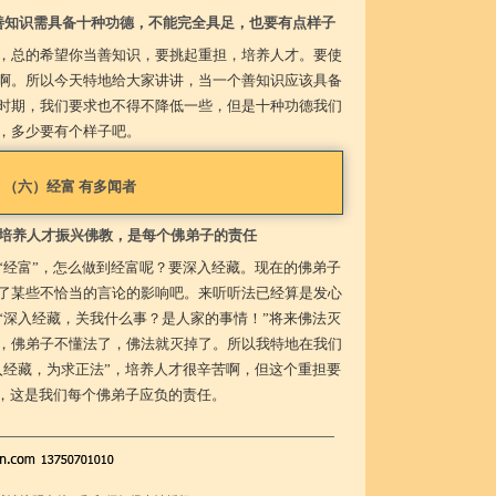
善知识需具备十种功德，不能完全具足，也要有点样子
，总的希望你当善知识，要挑起重担，培养人才。要使
啊。所以今天特地给大家讲讲，当一个善知识应该具备
时期，我们要求也不得不降低一些，但是十种功德我们
，多少要有个样子吧。
（六）经富 有多闻者
培养人才振兴佛教，是每个佛弟子的责任
“经富”，怎么做到经富呢？要深入经藏。现在的佛弟子
了某些不恰当的言论的影响吧。来听听法已经算是发心
“深入经藏，关我什么事？是人家的事情！”将来佛法灭
，佛弟子不懂法了，佛法就灭掉了。所以我特地在我们
入经藏，为求正法”，培养人才很辛苦啊，但这个重担要
”，这是我们每个佛弟子应负的责任。