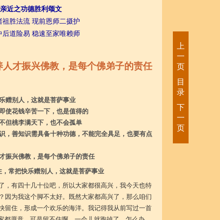
亲近之功德胜利颂文
诸祖胜法流 现前恩师二摄护
中后道险易 稳速至家唯赖师
上
一
养人才振兴佛教，是每个佛弟子的责任
页
目
录
乐赠别人，这就是菩萨事业
下
即使花钱辛苦一下，也是值得的
一
不但桃李满天下，也不会孤单
页
识，善知识需具备十种功德，不能完全具足，也要有点
才振兴佛教，是每个佛弟子的责任
住，常把快乐赠别人，这就是菩萨事业
了，有四十几十位吧，所以大家都很高兴，我今天也特
？因为我这个脚不太好。既然大家都高兴了，那么咱们
快留住，形成一个欢乐的海洋。我记得我从前写过一首
大家都愿意，可是留不住啊，一会儿就跑掉了，怎么办