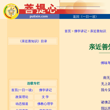
putixin.com
返回《一日一读》
首页
>
佛学讲记
>
亲近善知识
《亲近善知识》目录
亲近善
─────
傅味
南无
连载专栏
无上
首页(一日一读)
佛学讲记
我今
政策理论
文 学
诸佛
动态报道
佛教心理学
我以