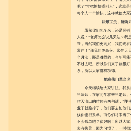
呢？“常把愉快赠别人”，这就
每个人一个愉快，这样就使大家
法最宝贵，能听
虽然你们包车来，还是卧铺
人说：“老师怎么说几天法？我
来，当然我们更高兴，我们现在
常住！”那我们更高兴。常住天
个月法，那是难得的，今年可能
不过去吧。所以你们来了就很好
系，所以大家都有功德。
能在佛门里当老
今天继续给大家讲法。我从
当法师，在家同学将来当老师。
昨天演出的时候有两句话，“即
业了就跑掉了，他们要去忙他们
候你也很孤单。而你们将来当了
不会孤单吧？多好啊！所以大家
去有执著，因为习惯了，一时很