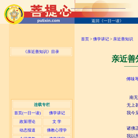
putixin.com
返回《一日一读》
首页
>
佛学讲记
>
亲近善知识
《亲近善知识》目录
亲近善
─────
傅味
南无
连载专栏
无上
首页(一日一读)
佛学讲记
我今
政策理论
文 学
诸佛
动态报道
佛教心理学
我以