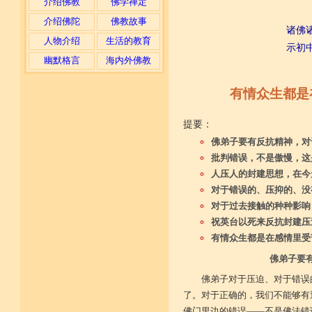
介绍佛教
佛学禅定
介绍佛陀
佛教故事
诸佛
人物介绍
生活的教育
示初
幽默格言
海内外佛教
有情众生都是
提要：
佛弟子要有反抗精神，对
批判错误，不是傲慢，这
人压人的封建思想，在今
对于错误的、压抑的、没
对于过去接触的种种影响
祝英台以死来反抗封建压
有情众生都是在感情里受
佛弟子要
佛弟子对于压迫、对于错误
了。对于正确的，我们不能够有
佛门里边的错误——不是佛法错