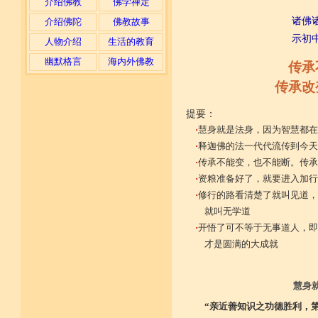
介绍佛教
佛学禅定
诸佛
介绍佛陀
佛教故事
示初
人物介绍
生活的教育
幽默格言
海内外佛教
传承
传承改
提要：
·
慧身就是法身，因为智慧都在
·
释迦佛的法一代代流传到今天
·
传承不能变，也不能断。传承
·
资粮准备好了，就要进入加行
·
修行的路看清楚了就叫见道，
就叫无学道
·
开悟了可不等于无事道人，即
才是圆满的大成就
慧身
“亲近善知识之功德胜利，