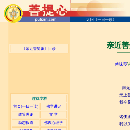
putixin.com
返回《一日一读》
亲近善
《亲近善知识》目录
─────
傅味琴
南无
无上
连载专栏
我今
首页(一日一读)
佛学讲记
政策理论
文 学
诸佛
动态报道
佛教心理学
我以