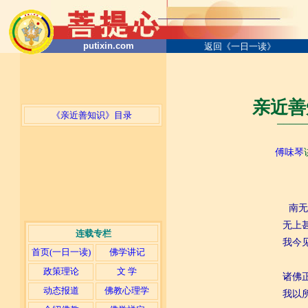
putixin.com
返回《一日一读》
亲近善
《亲近善知识》目录
─────
傅味琴
南无
无上
连载专栏
我今
首页(一日一读)
佛学讲记
政策理论
文 学
诸佛
动态报道
佛教心理学
我以