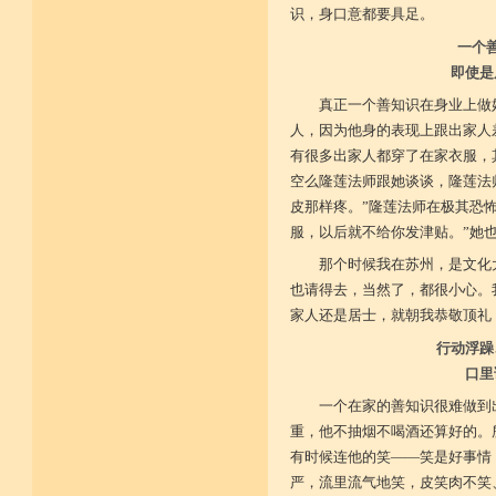
识，身口意都要具足。
一个
即使是
真正一个善知识在身业上做
人，因为他身的表现上跟出家人
有很多出家人都穿了在家衣服，
空么隆莲法师跟她谈谈，隆莲法
皮那样疼。”隆莲法师在极其恐
服，以后就不给你发津贴。”她
那个时候我在苏州，是文化
也请得去，当然了，都很小心。
家人还是居士，就朝我恭敬顶礼
行动浮躁
口里
一个在家的善知识很难做到
重，他不抽烟不喝酒还算好的。
有时候连他的笑——笑是好事情
严，流里流气地笑，皮笑肉不笑