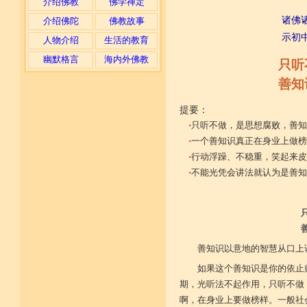
介绍佛教
佛学禅定
诸佛
介绍佛陀
佛教故事
示初
人物介绍
生活的教育
幽默格言
海内外佛教
只听
善知
提要：
·
只听不做，是思想腐败，善知
·
一个善知识真正在身业上做榜
·
行动浮躁、不稳重，笑起来皮
·
不能光凭会讲法就认为是善知
善知识以意地的智慧从口上
如果这个善知识是你的依止
期，光听法不起作用，只听不做
啊，在身业上要做榜样。一般社