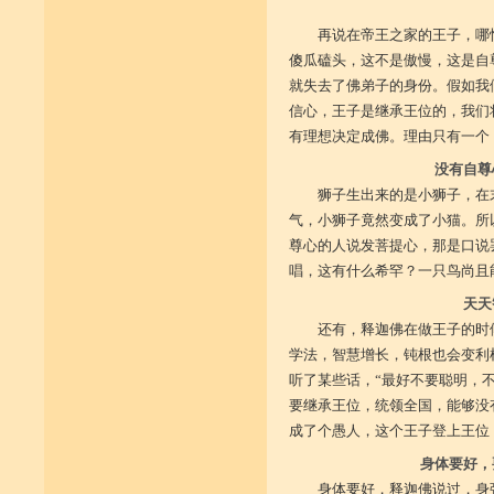
再说在帝王之家的王子，哪
傻瓜磕头，这不是傲慢，这是自
就失去了佛弟子的身份。假如我
信心，王子是继承王位的，我们
有理想决定成佛。理由只有一个
没有自尊
狮子生出来的是小狮子，在
气，小狮子竟然变成了小猫。所
尊心的人说发菩提心，那是口说
唱，这有什么希罕？一只鸟尚且
天天
还有，释迦佛在做王子的时
学法，智慧增长，钝根也会变利
听了某些话，“最好不要聪明，
要继承王位，统领全国，能够没
成了个愚人，这个王子登上王位
身体要好，
身体要好，释迦佛说过，身