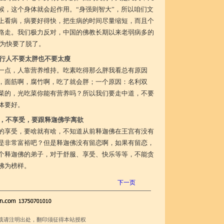
候，这个身体就会起作用。“身强则智大”，所以咱们文
上看病，病要好得快，把生病的时间尽量缩短，而且个
路走。我们极力反对，中国的佛教长期以来老弱病多的
认为快要了脱了。
行人不要太胖也不要太瘦
一点，人靠营养维持。吃素吃得那么胖我看总有原因
，面筋啊，腐竹啊，吃了就会胖；一个原因：名利双
菜的，光吃菜你能有营养吗？所以我们要走中道，不要
体要好。
，不享受，要跟释迦佛学离欲
的享受，要啥就有啥，不知道从前释迦佛在王宫有没有
是非常富裕吧？但是释迦佛没有留恋啊，如果有留恋，
个释迦佛的弟子，对于舒服、享受、快乐等等，不能贪
佛为榜样。
下一页
载请注明出处，翻印须征得本站授权