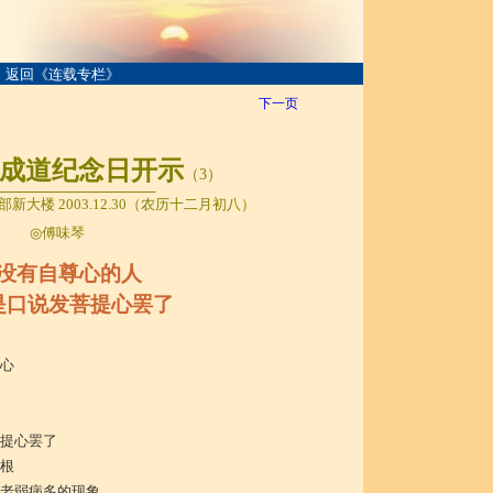
返回《连载专栏》
下一页
道纪念日开示
（3）
─────
─────
──
──
─
新大楼 2003.12.30（农历十二月初八）
◎
傅味琴
没有自尊心的人
是口说发菩提心罢了
心
提心罢了
根
老弱病多的现象