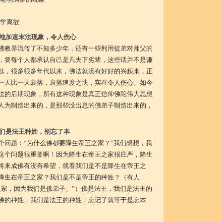
学离欲
地加速末法现象，令人伤心
佛教界流传了不知多少年，还有一些利用徒弟对师父的
，要每个人都承认自己是凡夫下劣辈，这些话并不是谦
以，很多很多年代以来，佛法就没有好好的兴起来，正
一天比一天衰落，衰落速度之快，实在令人伤心。如今
法的后期现象，所有这种现象是真正信仰佛陀伟大思想
人为制造出来的，是那些没出息的佛弟子制造出来的，
们是法王种姓，别忘了本
个问题：“为什么佛都要降生帝王之家？”我们想想，我
这个问题很重要啊！因为降生在帝王之家很庄严，降生
将来成佛有没有希望，就看我们是不是降生在帝王之
降生在帝王之家？我们是不是帝王的种姓？（有人
之家，因为我们是佛弟子。”）佛是法王，我们是法王的
佛的种姓，我们是法王的种姓，忘记了就等于是忘本