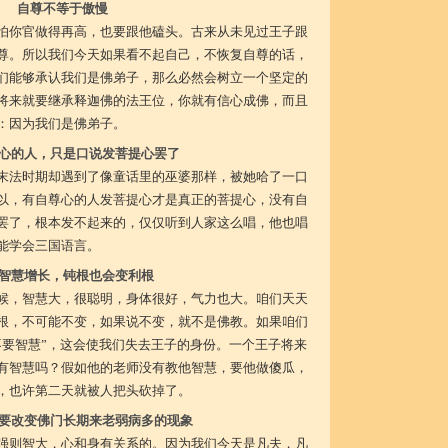
自尊不等于傲慢
怕你官做得再高，也要跟他磕头。古来从未见过王子跟
尊。所以我们今天如果看不起自己，不恢复自尊的话，
们能够承认我们是佛弟子，那么必然会树立一个坚定的
将来就要继承释迦佛的法王位，你就有信心成佛，而且
：因为我们是佛弟子。
心的人，只是口说发菩提心罢了
末法时期却遇到了像童话里的巫婆那样，被她哈了一口
以，有自尊心的人发菩提心才是真正的菩提心，没有自
罢了，根本发不起来的，仅仅听到人家这么唱，他也唱
能学会三国语言。
智慧增长，钝根也会变利根
候，智慧大，很聪明，身体很好，气力也大。咱们天天
根，不可能不变，如果说不变，就不是佛教。如果咱们
不要智慧”，这会使我们失去王子的身份。一个王子将来
有智慧吗？假如他的老师没有教他智慧，要他做傻瓜，
，也许第二天就被人把头砍掉了。
要改变佛门长期来老弱病多的现象
强则智大，心和身有关系的。因为我们今天是凡夫，凡