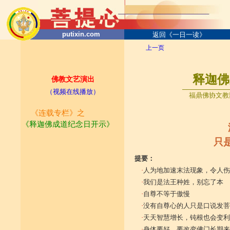
putixin.com
返回《一日一读》
上一页
释迦佛成
佛教文艺演出
───────────
（视频在线播放）
福鼎佛协文教部
《连载专栏》之
《释迦佛成道纪念日开示
》
只
提要：
·
人为地加速末法现象，令人伤
·
我们是法王种姓，别忘了本
·
自尊不等于傲慢
·
没有自尊心的人只是口说发菩
·
天天智慧增长，钝根也会变利
·
身体要好，要改变佛门长期来