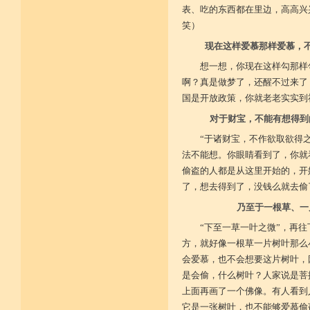
广开涅槃路 闭三恶道门
表、吃的东西都在里边，高高兴
菩提戒之基 增长正业行
笑）
现在这样爱慕那样爱慕，
从初地至十 菩提道果成
想一想，你现在这样勾那样
啊？真是做梦了，还醒不过来了
国是开放政策，你就老老实实到
对于财宝，不能有想得到
“于诸财宝，不作欲取欲得
法不能想。你眼睛看到了，你就
偷盗的人都是从这里开始的，开
了，想去得到了，没钱么就去偷
乃至于一根草、一
“下至一草一叶之微”，再
方，就好像一根草一片树叶那么
会爱慕，也不会想要这片树叶，
是会偷，什么树叶？人家说是菩
上面再画了一个佛像。有人看到
它是一张树叶，也不能够爱慕偷