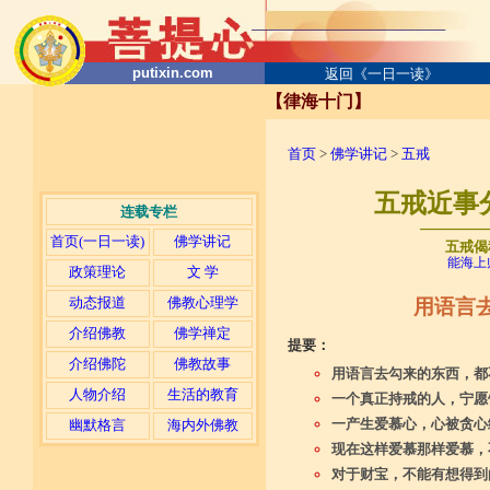
putixin.com
返回《一日一读》
【律海十门】
首页
>
佛学讲记
>
五戒
五戒近事
连载专栏
─────
首页(一日一读)
佛学讲记
五戒偈
能海上
政策理论
文 学
动态报道
佛教心理学
用语言
介绍佛教
佛学禅定
提要：
介绍佛陀
佛教故事
用语言去勾来的东西，都
人物介绍
生活的教育
一个真正持戒的人，宁愿
一产生爱慕心，心被贪心
幽默格言
海内外佛教
现在这样爱慕那样爱慕，
对于财宝，不能有想得到