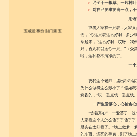
乃至于一根草、一片树叶
对自己要求要高一点，不
用语
或者人家有一只表，人家又
五戒近事分别门第五
去，“你这只表这么好啊，多少钱
拿起来，“这么好啊，哎呀，我
皈依佛法僧 尽形持五戒
只，否则我就送你一只。”（众
啦，这种都不清净的了。
不杀不盗取 不淫不妄说
一个
不饮用诸酒 终身无违犯
并供养三宝 和尚阿阇梨
要我这个老师，摆出种种姿
为什么做得这么渺小了？假如我
一切如法教 奉行无违逆
烧香的，“哎，丢点钱，丢点钱
于上中下座 三业常恭敬
一产生爱慕心，心被贪心
“贪着系心”，一爱慕了，
复方便勤求 坐禅及诵经
人家看这个人怎么傻乎乎傻乎乎
乃至诸学问 劝助作福等
服实在太好看了。”晚上做梦，
的东西、漂亮的手表，到了晚上