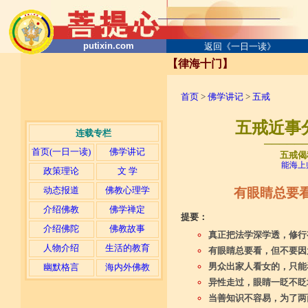
putixin.com
返回《一日一读》
【律海十门】
首页
>
佛学讲记
>
五戒
五戒近事
连载专栏
─────
首页(一日一读)
佛学讲记
五戒偈
能海上
政策理论
文 学
动态报道
佛教心理学
有眼睛总要
介绍佛教
佛学禅定
提要：
介绍佛陀
佛教故事
真正把法学深学透，修行
人物介绍
生活的教育
有眼睛总要看，但不要因
男众出家人看女的，只能
幽默格言
海内外佛教
异性走过，眼睛一眨不眨
当善知识不容易，为了两