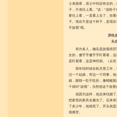
士来烧香，居士中间还有女的，
菩提戒之基 增长正业行
子，不准往上看。”说：“连鞋
要往上看，一直看上去了，你看
从初地至十 菩提道果成
子。现在不是这个样子，是现在
不故视”呢。
异性
头
有许多人，确实是故视得厉
女的，傻乎乎傻乎乎盯看着，这
是盯着看，这是神经病。（众笑
我年轻时候在机关里工作，
过一个姑娘，旁边一个同事，他
娘，眼睛一眨不眨的，像蜻蜓眼
个就叫“故视”，当然他这个故视
就因为这样，他后来结婚了
把家里的家具全搬光了。后来有
了多少年，他就死了。开头就是
很痛苦。