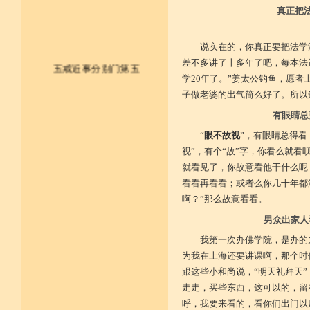
真正把
说实在的，你真正要把法学
差不多讲了十多年了吧，每本法
五戒近事分别门第五
学20年了。”姜太公钓鱼，愿
子做老婆的出气筒么好了。所以
皈依佛法僧 尽形持五戒
有眼睛总
不杀不盗取 不淫不妄说
“
眼不故视
”，有眼睛总得看
视”，有个“故”字，你看么就
不饮用诸酒 终身无违犯
就看见了，你故意看他干什么呢
并供养三宝 和尚阿阇梨
看看再看看；或者么你几十年都
啊？”那么故意看看。
一切如法教 奉行无违逆
男众出家人
于上中下座 三业常恭敬
我第一次办佛学院，是办的
为我在上海还要讲课啊，那个时
复方便勤求 坐禅及诵经
跟这些小和尚说，“明天礼拜天
乃至诸学问 劝助作福等
走走，买些东西，这可以的，留
呼，我要来看的，看你们出门以
广开涅槃路 闭三恶道门