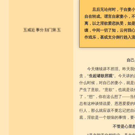
且后无论何时，于自妻
自在转成。谓言自家妻小，
离，以之淫欲爱恋执受，如
五戒近事分别门第五
缠，中间一切了知，云何我
作戏乐，甚或支分倒行趋入
皈依佛法僧 尽形持五戒
不杀不盗取 不淫不妄说
自己
不饮用诸酒 终身无违犯
今天继续讲不邪淫。昨天我
贪，“
生起诸欲邪观
”。今天讲的
并供养三宝 和尚阿阇梨
什么时候，对自己的妻小，就是
一切如法教 奉行无违逆
产生了意欲。“意欲”，也就是说
了，“想”，你在这么想了——
于上中下座 三业常恭敬
总有这种谈情说爱、恩恩爱爱的
行人，那么就应该不要忘记把自
复方便勤求 坐禅及诵经
底，淫欲是一个烦恼的事情，要
乃至诸学问 劝助作福等
不管是心里
广开涅槃路 闭三恶道门