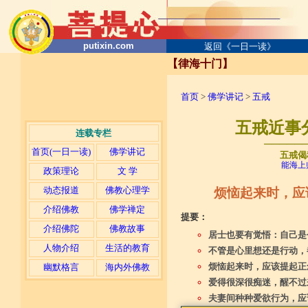
putixin.com
返回《一日一读》
【律海十门】
首页
>
佛学讲记
>
五戒
五戒近事
连载专栏
─────
首页(一日一读)
佛学讲记
五戒偈
能海上
政策理论
文 学
动态报道
佛教心理学
烦恼起来时，应
介绍佛教
佛学禅定
提要：
介绍佛陀
佛教故事
居士也要有觉悟：自己是
人物介绍
生活的教育
不管是心里想还是行动，
烦恼起来时，应该提起正
幽默格言
海内外佛教
爱得很深很痴迷，醒不过
夫妻间种种爱欲行为，应