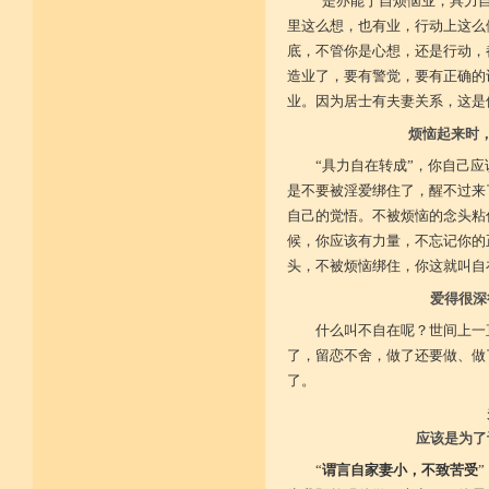
“是亦能于自烦恼业，具力
里这么想，也有业，行动上这么
菩提戒之基 增长正业行
底，不管你是心想，还是行动，
造业了，要有警觉，要有正确的
从初地至十 菩提道果成
业。因为居士有夫妻关系，这是
烦恼起来时
“具力自在转成”，你自己
是不要被淫爱绑住了，醒不过来
自己的觉悟。不被烦恼的念头粘
候，你应该有力量，不忘记你的
头，不被烦恼绑住，你这就叫自
爱得很深
什么叫不自在呢？世间上一
了，留恋不舍，做了还要做、做
了。
应该是为了
“
谓言自家妻小，不致苦受