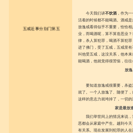
今天我们讲
不饮酒
，作为一
活着的时候都不能喝酒。酒戒是
放逸戒看得似乎不重要，恰恰相
五戒近事分别门第五
业，而喝酒呢，算不算造恶业？
律，杀人算犯罪，喝酒不算犯罪
皈依佛法僧 尽形持五戒
进了佛门，受了五戒，五戒里有
叫他受五戒，这没关系，他本来
不杀不盗取 不淫不妄说
能喝酒，他就觉得很苦恼，往往
不饮用诸酒 终身无违犯
放逸
并供养三宝 和尚阿阇梨
要知道放逸戒很重要，杀盗
一切如法教 奉行无违逆
就了。一个人放逸了、随便了，
于上中下座 三业常恭敬
这样的意志力就垮掉了，一切的
家是最放
复方便勤求 坐禅及诵经
我们举世间上的情况来说，
乃至诸学问 劝助作福等
恶都会从家庭中产生。越到今天
有关系。现在发展到犯罪的人在
广开涅槃路 闭三恶道门