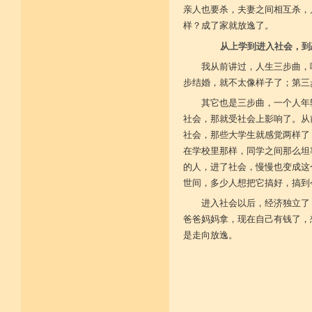
亲人也要杀，夫妻之间相互杀，
菩提戒之基 增长正业行
样？成了家就放逸了。
从上学到进入社会，到
从初地至十 菩提道果成
我从前讲过，人生三步曲，
步结婚，就不太像样子了；第三
其它也是三步曲，一个人年
社会，那就受社会上影响了。从
社会，那些大学生就感觉两样了
在学校里那样，同学之间那么坦
的人，进了社会，慢慢也变成这
世间，多少人想把它搞好，搞到
进入社会以后，经济独立了
爸爸妈妈拿，现在自己有钱了，
是走向放逸。