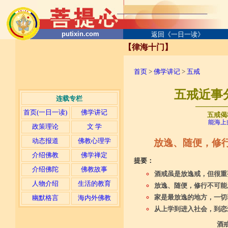
putixin.com
返回《一日一读》
【律海十门】
首页
>
佛学讲记
>
五戒
五戒近事
连载专栏
─────
首页(一日一读)
佛学讲记
五戒偈
能海上
政策理论
文 学
动态报道
佛教心理学
放逸、随便，修
介绍佛教
佛学禅定
提要：
介绍佛陀
佛教故事
酒戒虽是放逸戒，但很重
人物介绍
生活的教育
放逸、随便，修行不可能
家是最放逸的地方，一切
幽默格言
海内外佛教
从上学到进入社会，到恋
酒