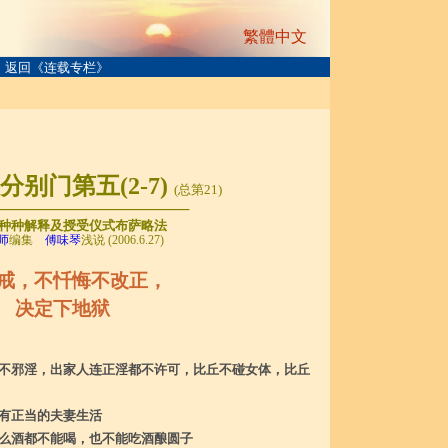
繁體中文
返回《连载专栏》
别门第五(2-7)
(总第21)
──────────────────
种种解释及授受仪式布萨略法
师
编集
傅味琴
浅说 (2006.6.27)
戒，不忏悔不改正，
决定下地狱
不邪淫，出家人连正淫都不许可，比丘不碰女体，比丘
有正当的夫妻生活
么酒都不能喝，也不能吃酒酿圆子