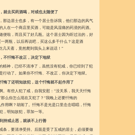
，就去买药酒喝，对戒也太随便了
，那边居士也多，有一个居士告诉我，他们那边的风气
的人在一个商店里买酒，可能是风湿痛的药浸的药酒。
随便啦，而且买了好几瓶。这个居士因为听过法的，好
买一两瓶，以后再说吧，买这么多干什么？这是酒
没吃几天斋，竟然爬到我头上来说话！”
，不忏悔不改正，决定下地狱
戒的精神，已经不清净了，虽然没有犯戒，你已经到了犯
是行动了。如果你不忏悔、不改正，你决定下地狱。
忏悔了还明知故犯，这个忏悔就不起作用了
啊。有些人犯了戒，自我安慰：“没关系，我天天忏悔
”那么你怎么现在又犯了？“我晚上还要忏悔的
么作用啊？胡闹了。忏悔不是光是口里念念唱唱，忏悔
犯，明知故犯，罪加一等。
到持戒止恶，就谈不上行善
戒条，要清净受持。后面是受了五戒的居士，必须要做