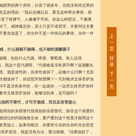
她跟男的两个房间，分居了很多年，当然没有经过男的
充足的理由：“我从信佛以后，看见这种男女事情，我
来变了怪脾气，人像傻乎乎的。你这么样想法，干脆离
好了。戒律规定的，居士只是不准邪淫，夫妻间过夫妻
不要贪就是了，你当作不是一件快乐的事情，当作一件
上
一
页
戒，什么酒都不能喝，也不能吃酒酿圆子
目
不能喝，包括什么汽酒、啤酒、葡萄酒。有人还强
录
酒，我这个是汽酒呀。”汽酒难道没有酒字啊？连酒酿丸
质。酒是迷性的，你本性迷掉了，还修什么行啊？尤其
下
性都迷掉了，你还想开智慧啊？一天到晚求文殊菩萨加
一
加持不是没有条件的，你一边迷掉，一边求文殊菩萨加持
页
要求文殊菩萨加持，能够活转来，这可能吗？
其他药可替代，才可开酒戒，而且应发菩提心
能用别的东西替代就用别的东西替代，除非这个病重到
酒浸过的药能挽救生命，要严重到这个程度才能用这个
发菩提心，如果你能活，你要把今后的生命时光全部贡
佛菩萨原谅，我是没有办法，要治病喔。”结果病好了，