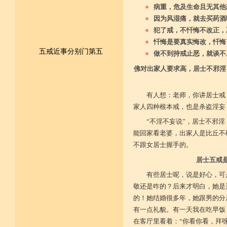
病重，危及生命且无其他
因为风湿痛，就去买药酒
犯了戒，不忏悔不改正，
忏悔是要真实悔改，忏悔
五戒近事分别门第五
做不到持戒止恶，就谈不
佛对出家人要求高，居士不邪淫
皈依佛法僧 尽形持五戒
不杀不盗取 不淫不妄说
有人想：老师，你讲居士戒
家人四种根本戒，也是杀盗淫妄
不饮用诸酒 终身无违犯
“不淫不妄说”，居士不邪
并供养三宝 和尚阿阇梨
能回家看老婆，出家人是比丘不
不跟女居士握手的。
一切如法教 奉行无违逆
居士五戒
于上中下座 三业常恭敬
有些居士呢，说是好心，可
敬还是咋的？后来才明白，她是
复方便勤求 坐禅及诵经
的！她结婚很多年，她跟男的分
乃至诸学问 劝助作福等
有一点礼貌。有一天我在吃早饭
在客厅里看着：“你看你看，拜
广开涅槃路 闭三恶道门