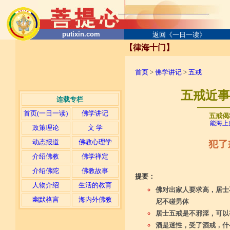
putixin.com
返回《一日一读》
【律海十门】
首页
>
佛学讲记
>
五戒
五戒近事分
连载专栏
─────
首页(一日一读)
佛学讲记
五戒偈
能海上
政策理论
文 学
动态报道
佛教心理学
犯了
介绍佛教
佛学禅定
介绍佛陀
佛教故事
提要：
人物介绍
生活的教育
佛对出家人要求高，居士
幽默格言
海内外佛教
尼不碰男体
居士五戒是不邪淫，可以
酒是迷性，受了酒戒，什