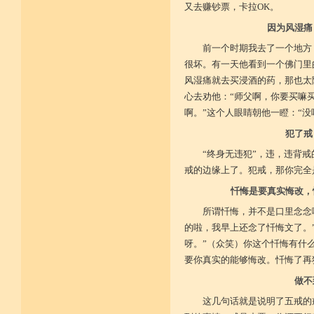
又去赚钞票，卡拉OK。
因为风湿痛
前一个时期我去了一个地方
很坏。有一天他看到一个佛门里
风湿痛就去买浸酒的药，那也太
心去劝他：“师父啊，你要买嘛
啊。”这个人眼睛朝他一瞪：“
犯了戒
“终身无违犯”，违，违背
戒的边缘上了。犯戒，那你完全
忏悔是要真实悔改，
所谓忏悔，并不是口里念念
的啦，我早上还念了忏悔文了。
呀。”（众笑）你这个忏悔有什
要你真实的能够悔改。忏悔了再
做不
这几句话就是说明了五戒的