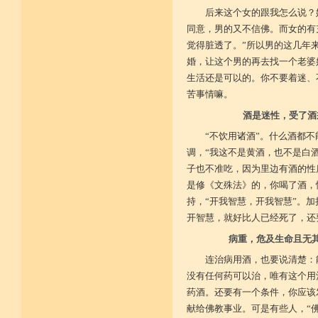
后来这个女的跟我怎么说？
菩提戒之基 增长正业行
同意，男的又不信佛。而女的有
觉得脏透了。”所以男的这几年
从初地至十 菩提道果成
婚，让这个男的再去找一个老婆
生活还是可以的。你不要着迷、
苦事情嘛。
酒是迷性，受了酒
“不饮用诸酒”。什么酒都
调，“我这不是黄酒，也不是白
子也不准吃，因为里边有酒的性
是修《文殊法》的，你喝了酒，
持，“开我智慧，开我智慧”。
开智慧，就好比人已经死了，还
病重，危及生命且无
连治病用酒，也要说清楚：
没有任何药可以治，唯有这个用
药酒。还要有一个条件，你应该
献给佛教事业。可是有些人，“