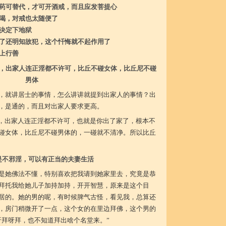
药可替代，才可开酒戒，而且应发菩提心
喝，对戒也太随便了
决定下地狱
了还明知故犯，这个忏悔就不起作用了
上行善
，出家人连正淫都不许可，比丘不碰女体，比丘尼不碰
男体
，就讲居士的事情，怎么讲讲就提到出家人的事情？出
，是通的，而且对出家人要求更高。
淫，出家人连正淫都不许可，也就是你出了家了，根本不
碰女体，比丘尼不碰男体的，一碰就不清净。所以比丘
是不邪淫，可以有正当的夫妻生活
是她佛法不懂，特别喜欢把我请到她家里去，究竟是恭
拜托我给她儿子加持加持，开开智慧，原来是这个目
居的。她的男的呢，有时候脾气古怪，看见我，总算还
，房门稍微开了一点，这个女的在里边拜佛，这个男的
呀拜呀拜，也不知道拜出啥个名堂来。”