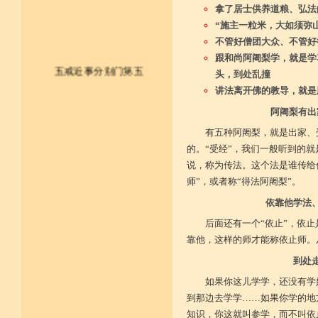
拿了居士供养道粮、弘法
“施主一粒米，大如须弥
不管好僧团大众、不管好
跟和尚阿阇梨学，就是学
五戒近事分别门第五
头，到处乱撞
讲法离开佛的教导，就是
皈依佛法僧 尽形持五戒
阿阇梨有出
有五种阿阇梨，就是出家、
不杀不盗取 不淫不妄说
的。“受经”，我们一般听到的就
不饮用诸酒 终身无违犯
说，称为传法。这个法是谁传给
师”，或者称“得法阿阇梨”。
并供养三宝 和尚阿阇梨
依靠他学法
一切如法教 奉行无违逆
后面还有一个“依止”，依
于上中下座 三业常恭敬
靠他，这样的师才能称依止师。从
到处
复方便勤求 坐禅及诵经
如果你这儿学学，还没有学
乃至诸学问 劝助作福等
到那边去学学……如果你学的地
知识，你这就叫参学，而不叫依
广开涅槃路 闭三恶道门