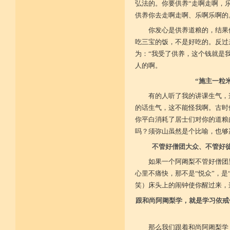
弘法的。你要供养“走啊走啊，
供养你去走啊走啊、乐啊乐啊的
你发心是供养道粮的，结果
吃三宝的饭，不是好吃的。反过
为：“我受了供养，这个钱就是
人的啊。
“施主一粒
有的人听了我的讲课生气，
的话生气，这不能怪我啊。古时
你平白消耗了居士们对你的道粮
吗？须弥山虽然是个比喻，也够
不管好僧团大众、不管好
如果一个阿阇梨不管好僧团
心里不痛快，那不是“悦众”，是
笑）床头上的闹钟使你醒过来，
跟和尚阿阇梨学，就是学习依戒
那么我们跟着和尚阿阇梨学