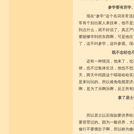
参学要有所学
菩提戒之基 增长正业行
现在“参学”这个名词非常
从初地至十 菩提道果成
常有个别出家人来挂单，他不是
到点什么，就不好说了。真正严
要能够学到些东西啊，可是他住
了，这不叫参学，这叫参观。现
既不念经也
还有一种情况，他来了，也
律，也不过集体生活，他也不想
天，两天中间跟这个嘻嘻哈哈笑
是来玩玩的。所以难免电视里济
啊，是为了乐啊乐啊，反正所有
拿了居士
所以居士以后假如要供养给
要背罪过的。因为一般供养，大
修行不要饿肚子啊，所以称为修