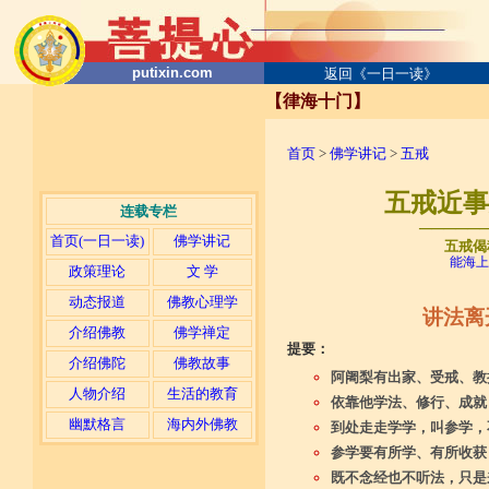
putixin.com
返回《一日一读》
【律海十门】
首页
>
佛学讲记
>
五戒
五戒近事分
连载专栏
─────
首页(一日一读)
佛学讲记
五戒偈
能海上
政策理论
文 学
动态报道
佛教心理学
讲法离
介绍佛教
佛学禅定
提要：
介绍佛陀
佛教故事
阿阇梨有出家、受戒、教
人物介绍
生活的教育
依靠他学法、修行、成就
幽默格言
海内外佛教
到处走走学学，叫参学，
参学要有所学、有所收获
既不念经也不听法，只是